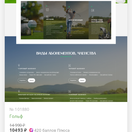
№ 101880
Гольф
14 990 ₽
10493 ₽
420
баллов Плюса