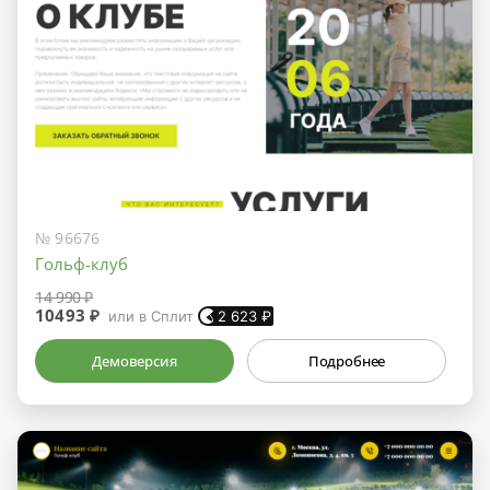
№ 96676
Гольф-клуб
14 990 ₽
10493 ₽
или в Сплит
2 623
₽
Демоверсия
Подробнее