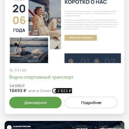
№ 93148
Водно-спортивный транспорт
14 990 ₽
10493 ₽
или в Сплит
2 623
₽
Демоверсия
Подробнее