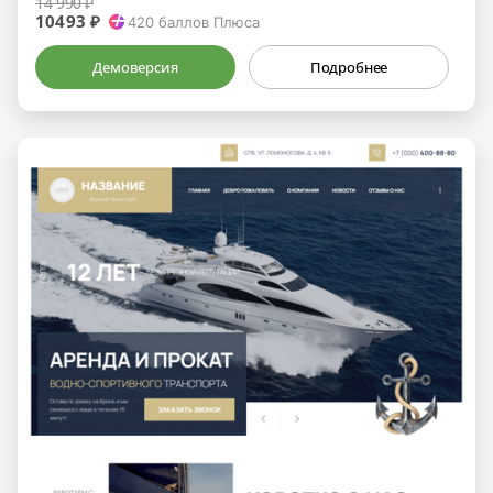
14 990 ₽
10493 ₽
420
баллов Плюса
Демоверсия
Подробнее