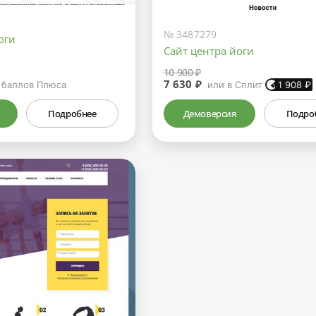
№ 3487279
оги
Сайт центра йоги
10 900 ₽
7 630 ₽
баллов Плюса
или в Сплит
1 908
₽
Подробнее
Демоверсия
Подро