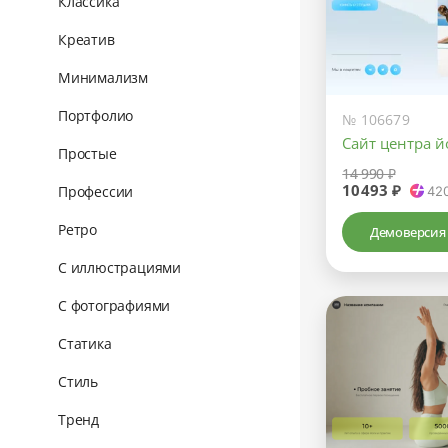
Классика
Креатив
Минимализм
Портфолио
№ 106679
Сайт центра й
Простые
14 990 ₽
10493 ₽
Профессии
42
Ретро
Демоверсия
С иллюстрациями
С фотографиями
Статика
Стиль
Тренд