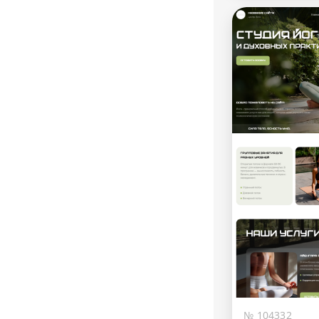
№ 104332