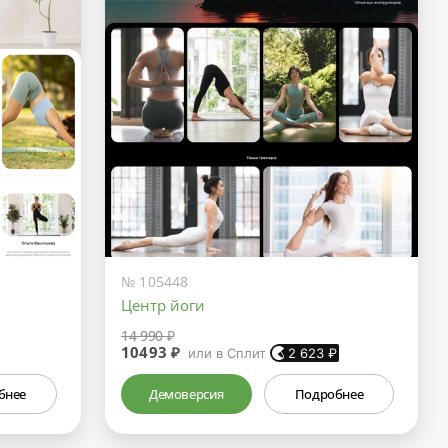
№ 105448
Центр йоги
14 990 ₽
10493 ₽
или в Сплит
2 623
₽
бнее
Демоверсия
Подробнее