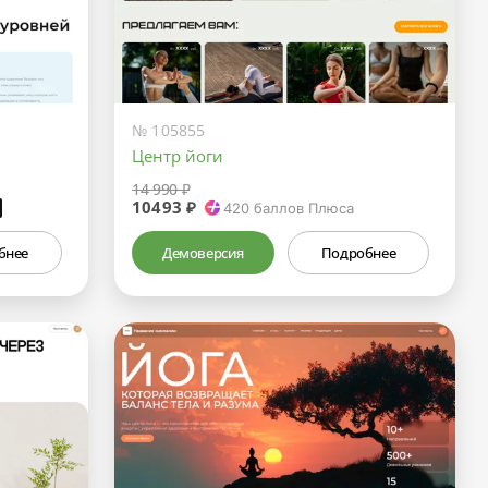
№ 105855
Центр йоги
14 990 ₽
10493 ₽
₽
420
баллов Плюса
бнее
Демоверсия
Подробнее