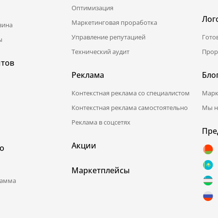
Оптимизация
Лог
Маркетинговая проработка
зина
Управление репутацией
Гото
ы
Технический аудит
Прор
йтов
Реклама
Бло
Контекстная реклама со специалистом
Марк
Контекстная реклама самостоятельно
Мы н
Реклама в соцсетях
Пре
Акции
о
Маркетплейсы
рамма