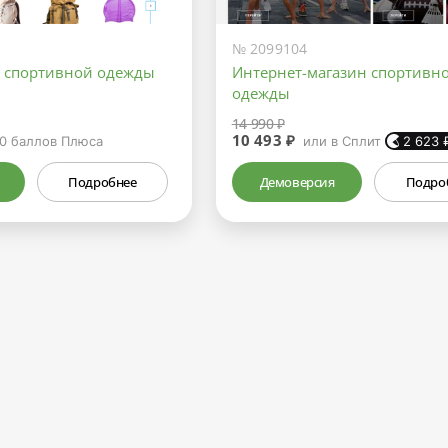
№ 2099104
а спортивной одежды
Интернет-магазин спортивн
одежды
14 990 ₽
10 493 ₽
0
баллов Плюса
или в Сплит
2 623
Подробнее
Демоверсия
Подро