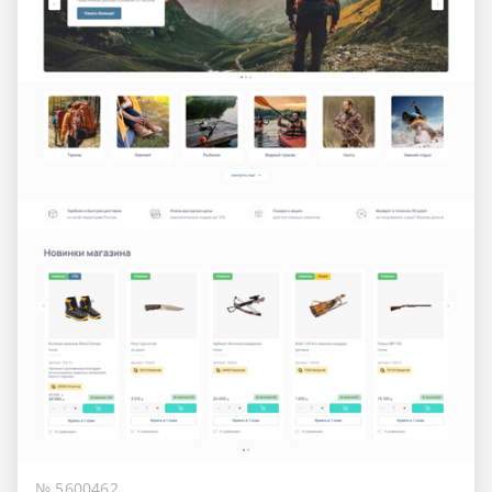
№ 5600462