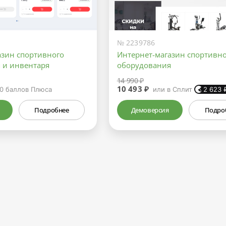
№ 2239786
азин спортивного
Интернет-магазин спортивн
 и инвентаря
оборудования
14 990 ₽
10 493 ₽
0
баллов Плюса
или в Сплит
2 623
Подробнее
Демоверсия
Подро