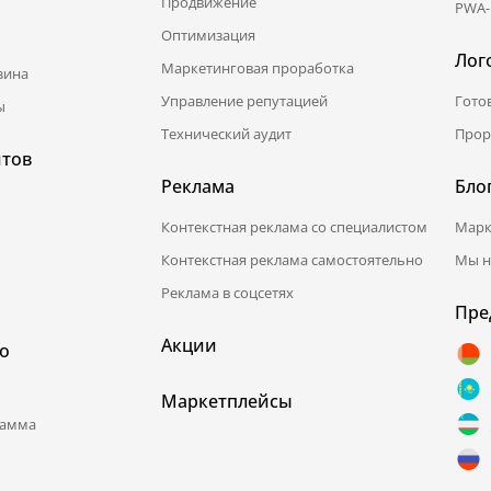
Продвижение
PWA-
Оптимизация
Лог
Маркетинговая проработка
зина
Управление репутацией
Гото
ы
Технический аудит
Прор
йтов
Реклама
Бло
Контекстная реклама со специалистом
Марк
Контекстная реклама самостоятельно
Мы н
Реклама в соцсетях
Пре
Акции
о
Маркетплейсы
рамма