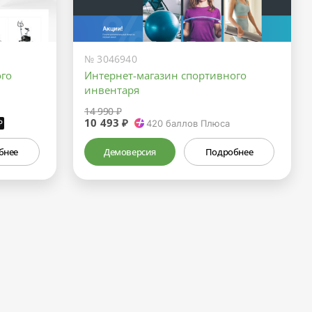
№ 3046940
ого
Интернет-магазин спортивного
инвентаря
14 990 ₽
10 493 ₽
₽
420
баллов Плюса
бнее
Демоверсия
Подробнее