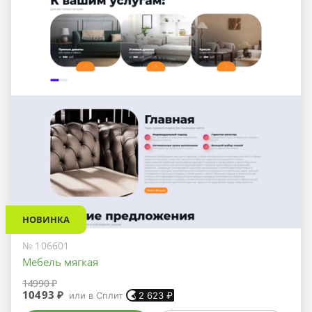
НОВИНКА
№ 106601
Мебель мягкая
14990 ₽
10493 ₽
или в Сплит
2 623
₽