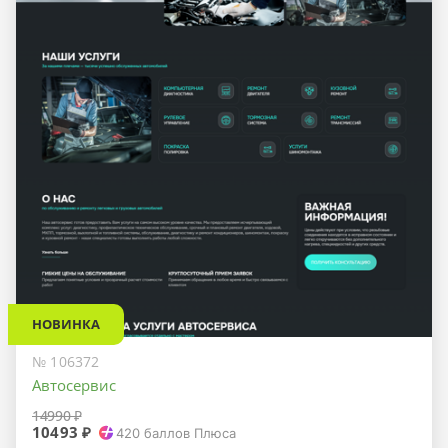
НОВИНКА
№ 106372
Автосервис
14990 ₽
10493 ₽
420
баллов Плюса