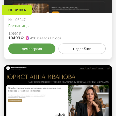
НОВИНКА
№ 106247
Гостиницы
14990 ₽
10493 ₽
420
баллов Плюса
Демоверсия
Подробнее