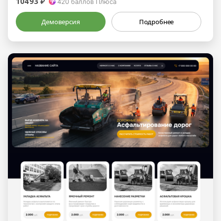
10493 ₽
420
баллов Плюса
Демоверсия
Подробнее