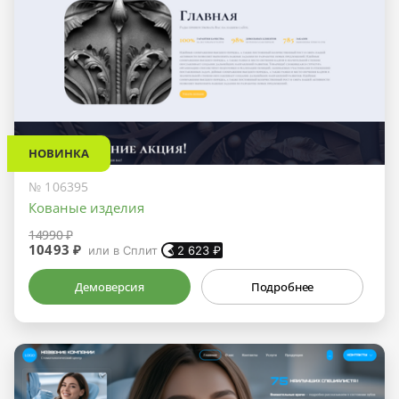
НОВИНКА
№ 106395
Кованые изделия
14990 ₽
10493 ₽
или в Сплит
2 623
₽
Демоверсия
Подробнее