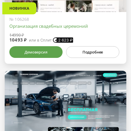
НОВИНКА
№ 106268
Организация свадебных церемоний
14990 ₽
10493 ₽
или в Сплит
2 623
₽
Демоверсия
Подробнее