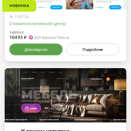
НОВИНКА
№ 106754
Стоматологический центр
14990 ₽
10493 ₽
420
баллов Плюса
Демоверсия
Подробнее