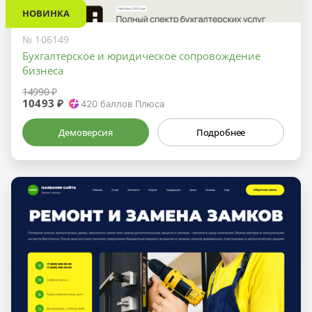
НОВИНКА
№ 106149
Бухгалтерское и юридическое сопровождение
бизнеса
14990 ₽
10493 ₽
420
баллов Плюса
Демоверсия
Подробнее