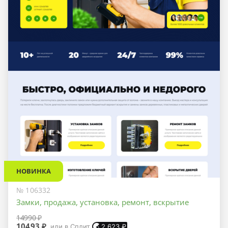
НОВИНКА
№ 106332
Замки, продажа, установка, ремонт, вскрытие
14990 ₽
10493 ₽
или в Сплит
2 623
₽