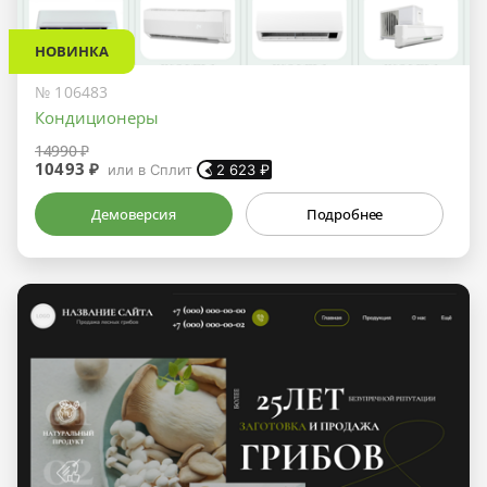
НОВИНКА
№ 106483
Кондиционеры
14990 ₽
10493 ₽
или в Сплит
2 623
₽
Демоверсия
Подробнее