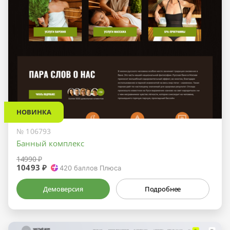
НОВИНКА
№ 106793
Банный комплекс
14990 ₽
10493 ₽
420
баллов Плюса
Демоверсия
Подробнее