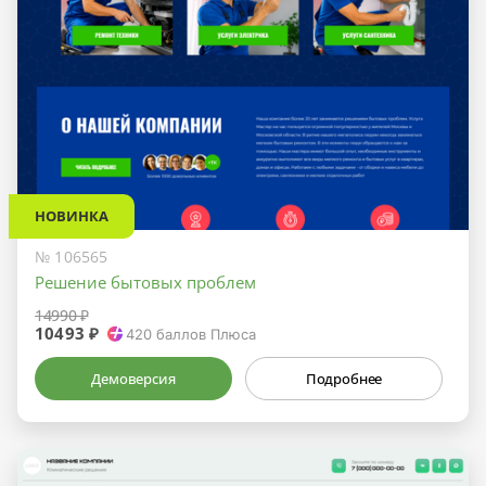
НОВИНКА
№ 106565
Решение бытовых проблем
14990 ₽
10493 ₽
420
баллов Плюса
Демоверсия
Подробнее