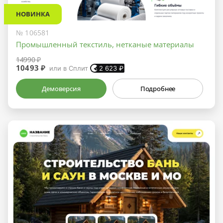
НОВИНКА
№ 106581
Промышленный текстиль, нетканые материалы
14990 ₽
10493 ₽
или в Сплит
2 623
₽
Демоверсия
Подробнее