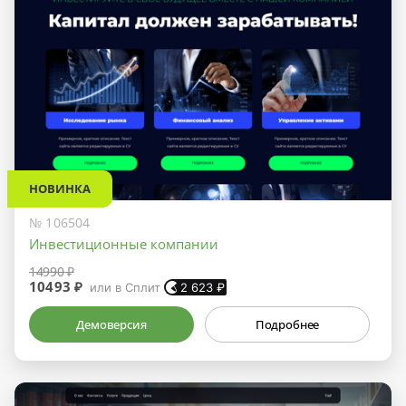
НОВИНКА
№ 106504
Инвестиционные компании
14990 ₽
10493 ₽
или в Сплит
2 623
₽
Демоверсия
Подробнее