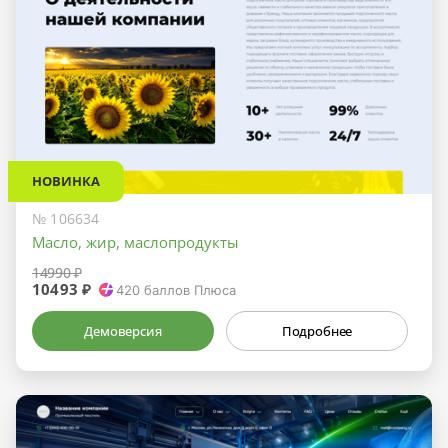
НОВИНКА
№ 106634
Масло, жир, маслопродукты
14990 ₽
10493 ₽
420
баллов Плюса
Демоверсия
Подробнее