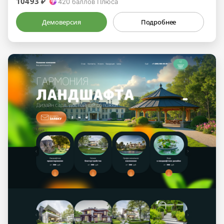
10493 ₽
420
баллов Плюса
Демоверсия
Подробнее