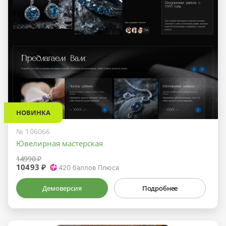
НОВИНКА
№ 106066
Ювелирная мастерская
14990 ₽
10493 ₽
420
баллов Плюса
Демоверсия
Подробнее