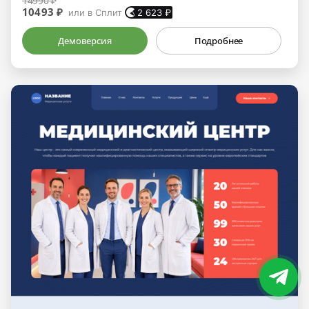
14990 ₽
10493 ₽
или в Сплит
2 623
₽
Демоверсия
Подробнее