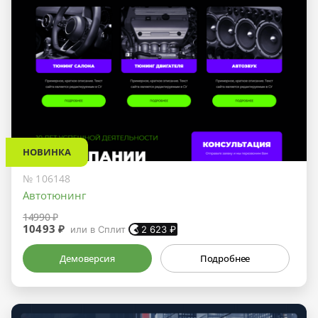
НОВИНКА
№ 106148
Автотюнинг
14990 ₽
10493 ₽
или в Сплит
2 623
₽
Демоверсия
Подробнее