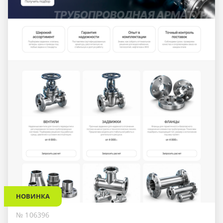
НОВИНКА
№ 106396