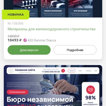
НОВИНКА
№ 106366
Материалы для железнодорожного строительства
14990 ₽
10493 ₽
420
баллов Плюса
Демоверсия
Подробнее