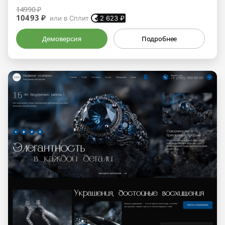
14990 ₽
10493 ₽
или в Сплит
2 623
₽
Демоверсия
Подробнее