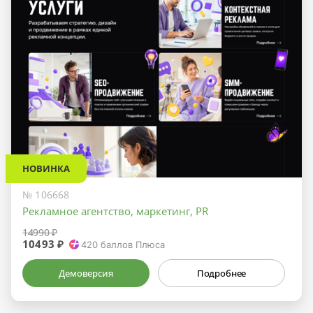
НОВИНКА
№ 106668
Рекламное агентство, маркетинг, PR
14990 ₽
10493 ₽
420
баллов Плюса
Демоверсия
Подробнее