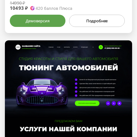
14990 ₽
10493 ₽
420
баллов Плюса
Демоверсия
Подробнее