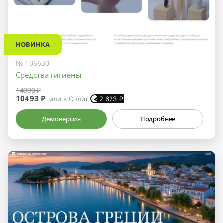
НОВИНКА
№ 106630
Средства гигиены
14990 ₽
10493 ₽
или в Сплит
2 623
₽
Демоверсия
Подробнее