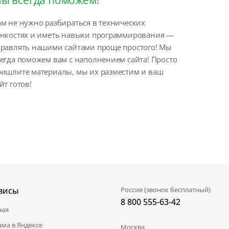
м не нужно разбираться в технических
онкостях и иметь навыки программирования —
правлять нашими сайтами проще простого! Мы
егда поможем вам с наполнением сайта! Просто
ришлите материалы, мы их разместим и ваш
йт готов!
висы
Россия (звонок бесплатный)
8 800 555-63-42
ная
ама в Яндексе
Москва