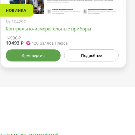
НОВИНКА
№ 104290
Контрольно-измерительные приборы
14990 ₽
10493 ₽
420
баллов Плюса
Демоверсия
Подробнее
ы всегда поможем!