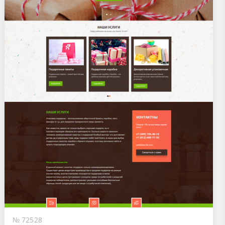
№ 72528