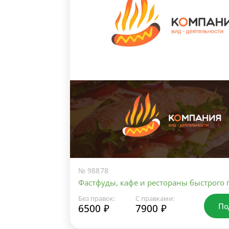
№ 98878
Фастфуды, кафе и рестораны быстрого 
Без правок:
С правками:
По
6500 ₽
7900 ₽