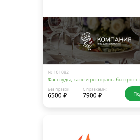
№ 101082
Фастфуды, кафе и рестораны быстрого 
Без правок:
С правками:
По
6500 ₽
7900 ₽