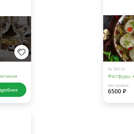
№ 99141
питания
Фастфуды, 
Без правок:
дробнее
6500 ₽