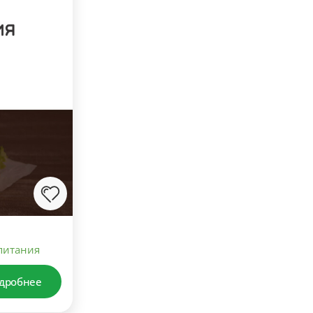
питания
дробнее