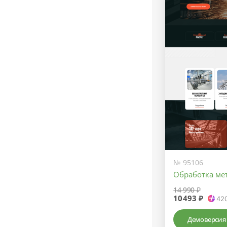
№ 95106
Обработка ме
14 990 ₽
10493 ₽
42
Демоверсия