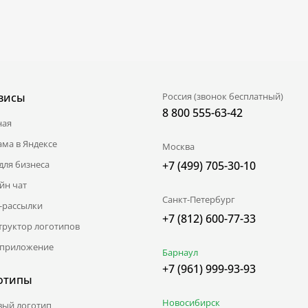
висы
Россия (звонок бесплатный)
8 800 555-63-42
ная
ама в Яндексе
Москва
для бизнеса
+7 (499) 705-30-10
йн чат
Санкт-Петербург
l-рассылки
+7 (812) 600-77-33
труктор логотипов
приложение
Барнаул
+7 (961) 999-93-93
отипы
Новосибирск
вый логотип