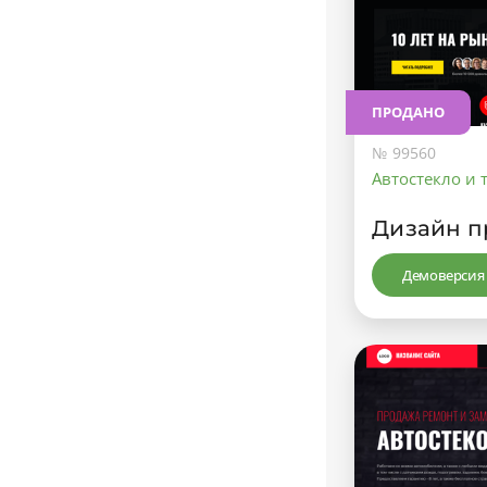
ПРОДАНО
№ 99560
Автостекло и
Дизайн п
Демоверсия