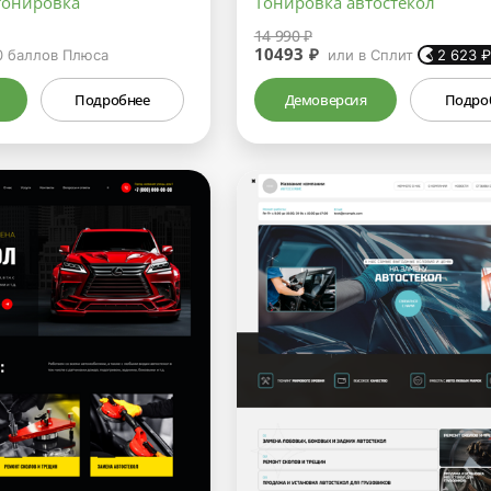
 тонировка
Тонировка автостекол
14 990 ₽
10493 ₽
0
баллов Плюса
или в Сплит
2 623
Подробнее
Демоверсия
Подро