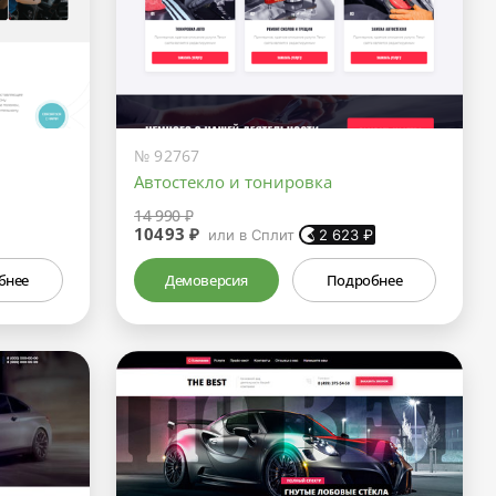
№ 92767
Автостекло и тонировка
14 990 ₽
10493 ₽
или в Сплит
2 623
₽
бнее
Демоверсия
Подробнее