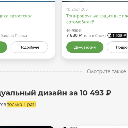
№ 2621205
щика автостекол
Тонировочные защитные пл
автомобилей
10 900 ₽
7 630 ₽
баллов Плюса
или в Сплит
1 908
₽
Подробнее
Демоверсия
Подро
Смотрите также
уальный дизайн за 10 493 ₽
тся
только 1 раз!