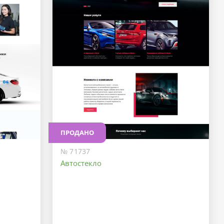
ПРОДАНО
№ 71737
Автостекло