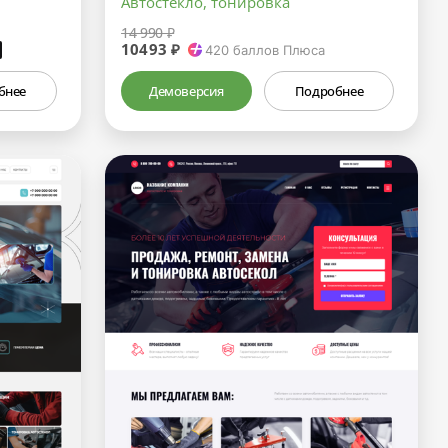
Автостекло, тонировка
14 990 ₽
10493 ₽
₽
420
баллов Плюса
бнее
Демоверсия
Подробнее