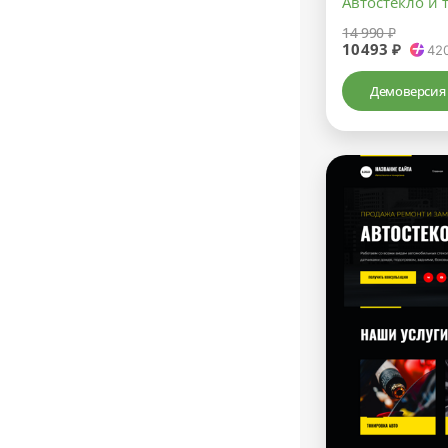
Автостекло и
14 990 ₽
10493 ₽
42
Демоверсия