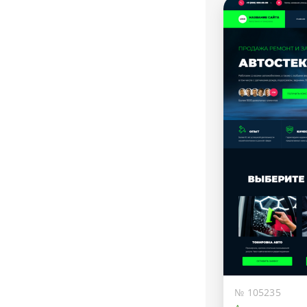
№ 105235