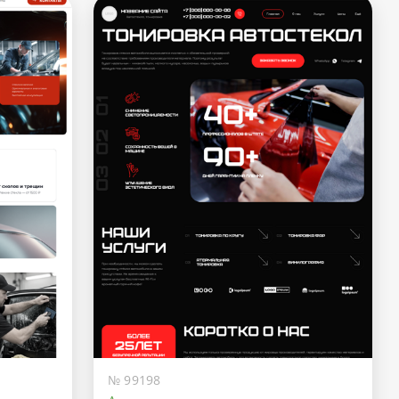
№ 99198