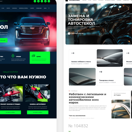
№ 104832