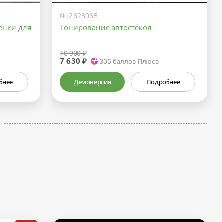
№ 2623065
ёнки для
Тонирование автостёкол
10 900 ₽
7 630 ₽
305
баллов Плюса
бнее
Демоверсия
Подробнее