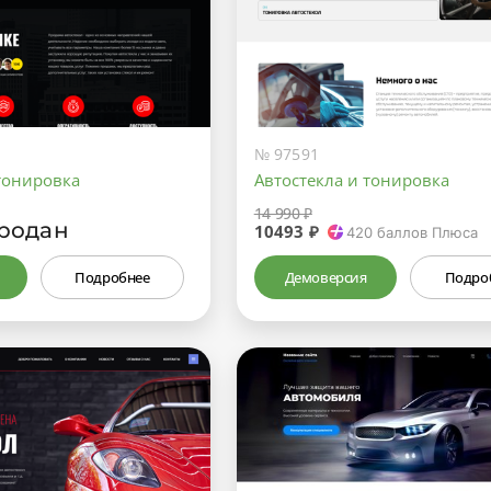
№ 97591
 тонировка
Автостекла и тонировка
14 990 ₽
родан
10493 ₽
420
баллов Плюса
Подробнее
Демоверсия
Подро