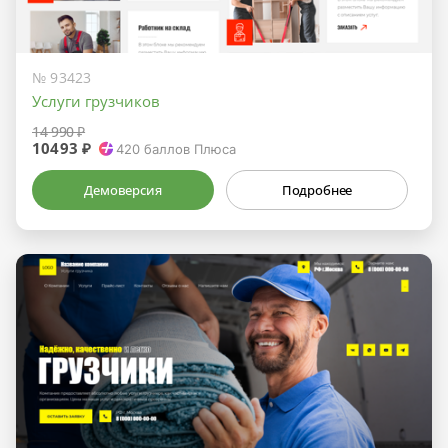
№ 93423
Услуги грузчиков
14 990 ₽
10493 ₽
420
баллов Плюса
Демоверсия
Подробнее