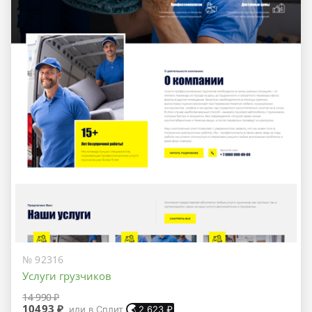
№ 92316
Услуги грузчиков
14 990 ₽
10493 ₽
или в Сплит
2 623
₽