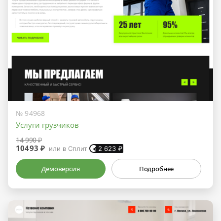
№ 94968
Услуги грузчиков
14 990 ₽
10493 ₽
или в Сплит
2 623
₽
Демоверсия
Подробнее