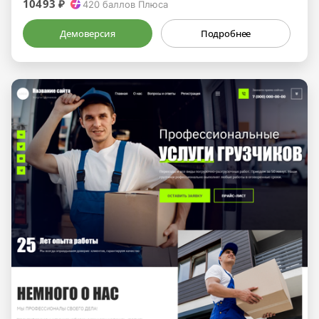
10493 ₽
420
баллов Плюса
Демоверсия
Подробнее