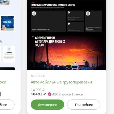
№ 98591
зки
Автомобильные грузоперевозки
14 990 ₽
10493 ₽
₽
420
баллов Плюса
бнее
Демоверсия
Подробнее