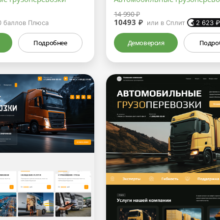
14 990 ₽
10493 ₽
0
баллов Плюса
или в Сплит
2 623
Подробнее
Демоверсия
Подро