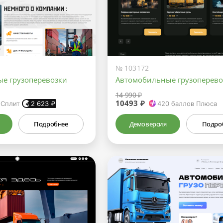
№ 103172
е грузоперевозки
Автомобильные грузоперево
14 990 ₽
10493 ₽
 Сплит
2 623
₽
420
баллов Плюса
Подробнее
Демоверсия
Подро