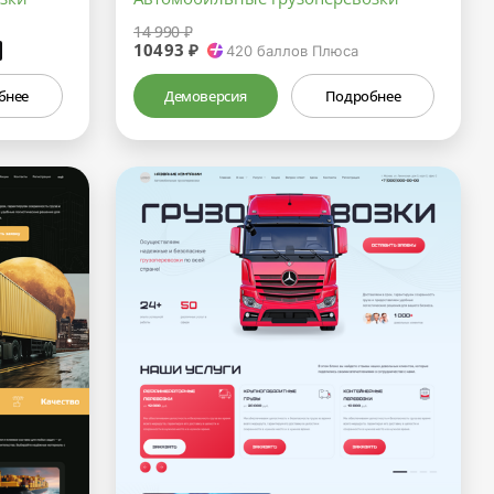
14 990 ₽
10493 ₽
₽
420
баллов Плюса
бнее
Демоверсия
Подробнее