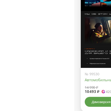
№ 99530
Автомобильны
14 990 ₽
10493 ₽
42
Демоверсия