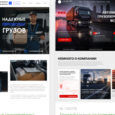
№ 106078
е грузоперевозки
Автомобильные грузоперево