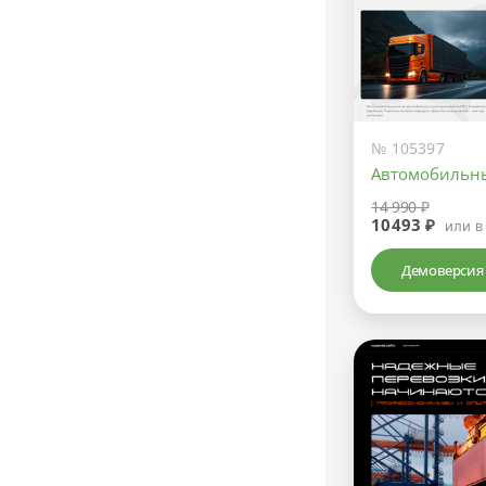
№ 105397
Автомобильны
14 990 ₽
10493 ₽
или в
Демоверсия