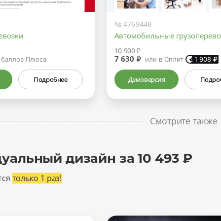
№ 4769448
евозки
Автомобильные грузоперево
10 900 ₽
7 630 ₽
баллов Плюса
или в Сплит
1 908
₽
Подробнее
Демоверсия
Подро
Смотрите также
уальный дизайн за 10 493 ₽
тся
только 1 раз!