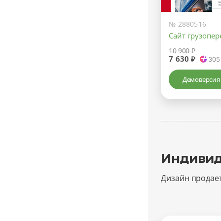
№ 2880516
Сайт грузопер
10 900 ₽
7 630 ₽
305
Демоверсия
Индивид
Дизайн продае