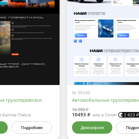
№ 99388
е грузоперевозки
Автомобильные грузоперево
14 990 ₽
10493 ₽
0
баллов Плюса
или в Сплит
2 623
Подробнее
Демоверсия
Подро