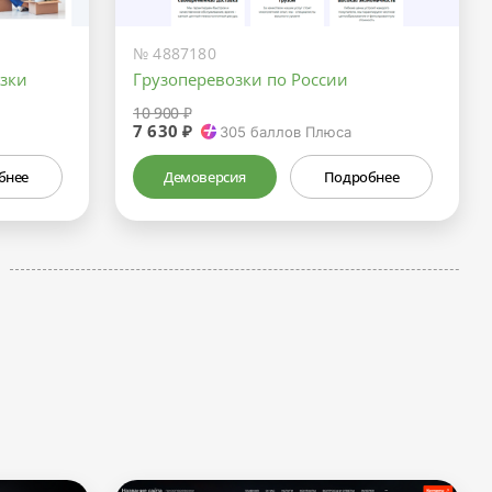
№ 4887180
зки
Грузоперевозки по России
10 900 ₽
7 630 ₽
305
баллов Плюса
бнее
Демоверсия
Подробнее