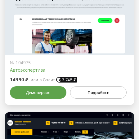
№ 104975
Автоэкспертиза
14990 ₽
или в Сплит
3 748
₽
Демоверсия
Подробнее