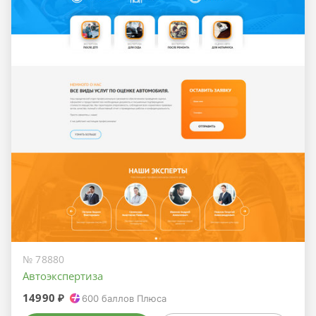
№ 78880
Автоэкспертиза
14990 ₽
600
баллов Плюса