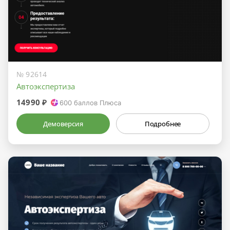
№ 92614
Автоэкспертиза
14990 ₽
600
баллов Плюса
Демоверсия
Подробнее