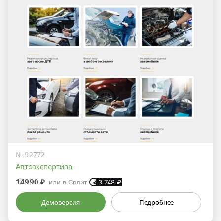
№ 92772
Автоэкспертиза
14990 ₽
или в Сплит
3 748
₽
Демоверсия
Подробнее