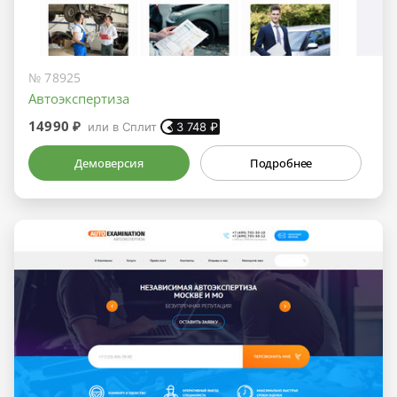
№ 78925
Автоэкспертиза
14990 ₽
или в Сплит
3 748
₽
Демоверсия
Подробнее