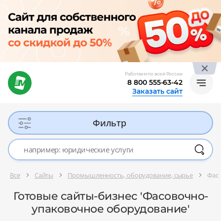
Работаем по всей России
8 800 555-63-42
Заказать сайт
Фильтр
Все
Сайты
Промышленность, оборудование, сырье
Фас
Готовые сайты-бизнес 'Фасовочно-
упаковочное оборудование'