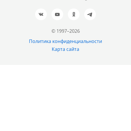
+7 (961) 999-93-93
Новосибирск
+7 (383) 207-80-51
© 1997–2026
Казань
Политика конфиденциальности
+7 (843) 202-37-37
Карта сайта
Екатеринбург
+7 (343) 226-02-45