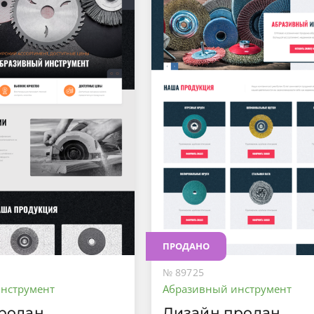
ПРОДАНО
№ 89725
нструмент
Абразивный инструмент
родан
Дизайн продан