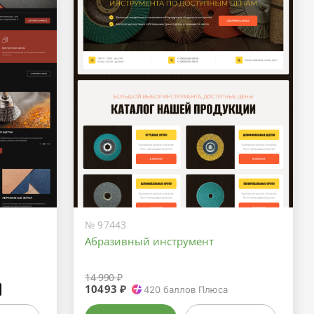
№ 97443
Абразивный инструмент
14 990 ₽
10493 ₽
₽
420
баллов Плюса