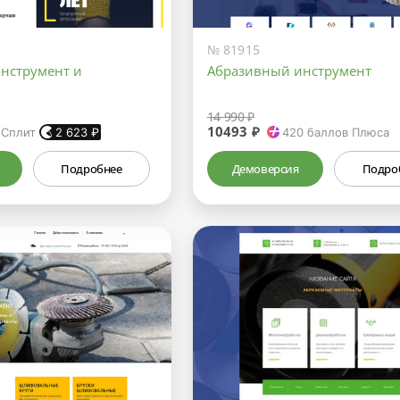
№ 81915
нструмент и
Абразивный инструмент
14 990 ₽
10493 ₽
 Сплит
2 623
₽
420
баллов Плюса
Подробнее
Демоверсия
Подро