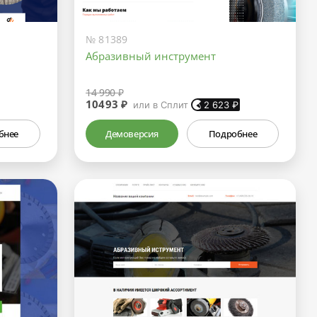
№ 81389
Абразивный инструмент
14 990 ₽
10493 ₽
или в Сплит
2 623
₽
бнее
Демоверсия
Подробнее