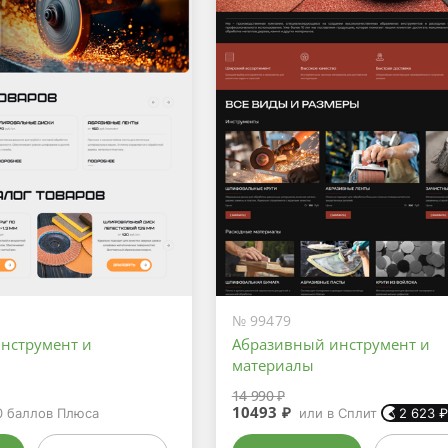
№ 99479
нструмент и
Абразивный инструмент и
материалы
14 990 ₽
10493 ₽
0
баллов Плюса
или в Сплит
2 623