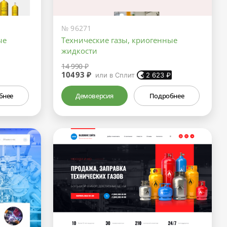
№ 96271
ые
Технические газы, криогенные
жидкости
14 990 ₽
10493 ₽
или в Сплит
2 623
₽
бнее
Демоверсия
Подробнее