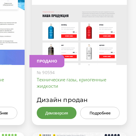
ПРОДАНО
№ 90594
ые
Технические газы, криогенные
жидкости
Дизайн продан
бнее
Демоверсия
Подробнее