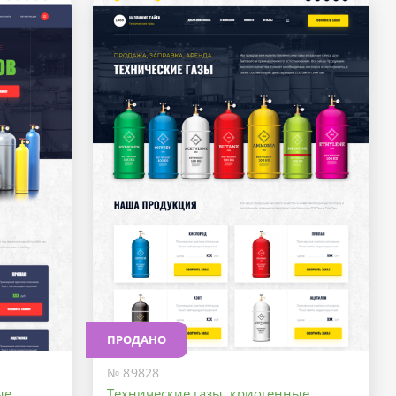
ПРОДАНО
№ 89828
ые
Технические газы, криогенные