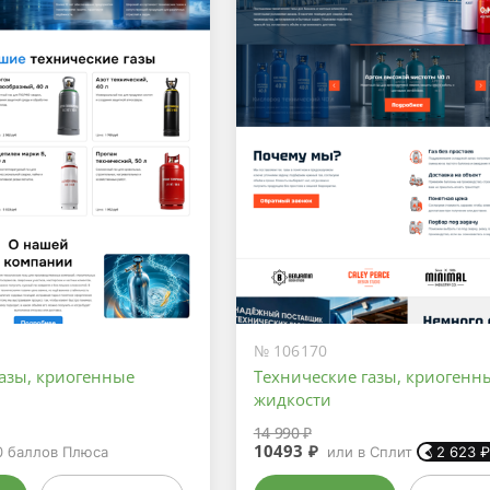
№ 106170
газы, криогенные
Технические газы, криогенн
жидкости
14 990 ₽
10493 ₽
0
баллов Плюса
или в Сплит
2 623