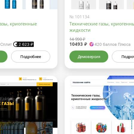
№ 101134
газы, криогенные
Технические газы, криогенн
жидкости
14 990 ₽
10493 ₽
 Сплит
2 623
₽
420
баллов Плюса
Подробнее
Демоверсия
Подро