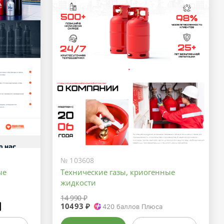
№ 103608
ые
Технические газы, криогенные
жидкости
14 990 ₽
10493 ₽
₽
420
баллов Плюса