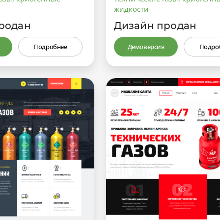
жидкости
родан
Дизайн продан
Подробнее
Демоверсия
Подро