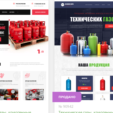
ПРОДАНО
№ 90942
газы, криогенные
Технические газы, криогенн