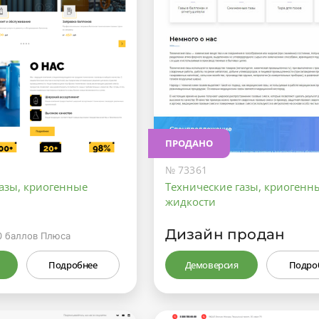
ПРОДАНО
№ 73361
газы, криогенные
Технические газы, криогенн
жидкости
Дизайн продан
0
баллов Плюса
Подробнее
Демоверсия
Подро