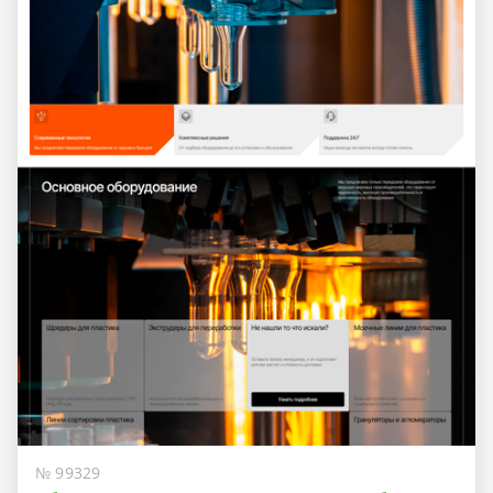
№ 99329