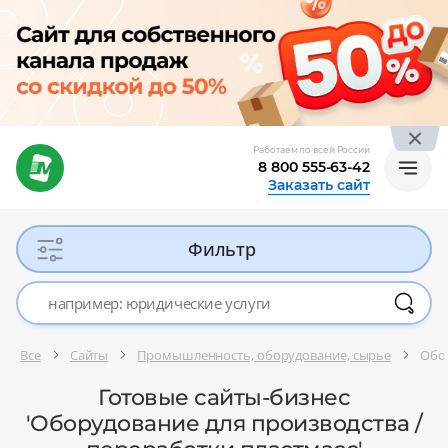
Работаем по всей России
8 800 555-63-42
Заказать сайт
Фильтр
Все
Сайты
Промышленность, оборудование, сырье
Обор
Готовые сайты-бизнес
'Оборудование для производства /