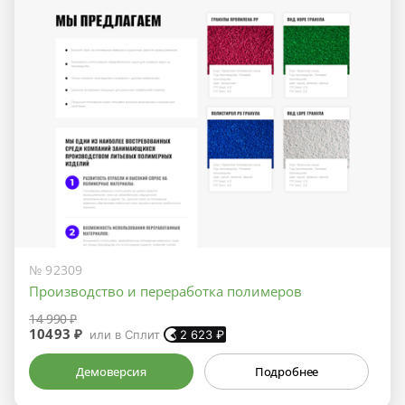
№ 92309
Производство и переработка полимеров
14 990 ₽
10493 ₽
или в Сплит
2 623
₽
Демоверсия
Подробнее