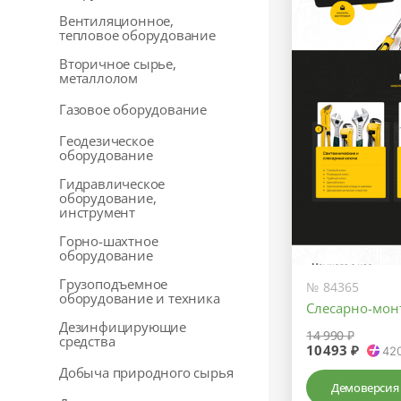
Вентиляционное,
тепловое оборудование
Вторичное сырье,
металлолом
Газовое оборудование
Геодезическое
оборудование
Гидравлическое
оборудование,
инструмент
Горно-шахтное
оборудование
Грузоподъемное
№ 84365
оборудование и техника
Слесарно-мон
Дезинфицирующие
14 990 ₽
средства
10493 ₽
42
Добыча природного сырья
Демоверсия