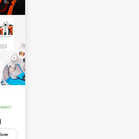
умент
₽
бнее