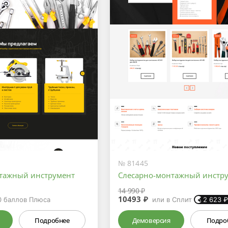
№ 81445
тажный инструмент
Слесарно-монтажный инстр
14 990 ₽
10493 ₽
0
баллов Плюса
или в Сплит
2 623
Подробнее
Демоверсия
Подро