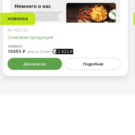
НОВИНКА
№ 105132
Снэковая продукция
14990 ₽
10493 ₽
или в Сплит
2 623
₽
Демоверсия
Подробнее