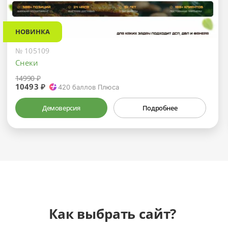
НОВИНКА
№ 105109
Снеки
14990 ₽
10493 ₽
420
баллов Плюса
Демоверсия
Подробнее
Как выбрать сайт?