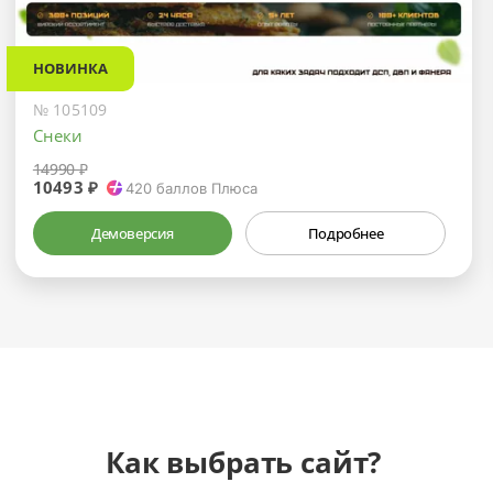
НОВИНКА
№ 105109
Снеки
14990 ₽
10493 ₽
420
баллов Плюса
Демоверсия
Подробнее
Как выбрать сайт?