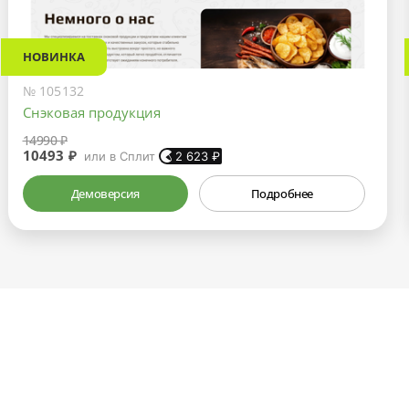
НОВИНКА
№ 105132
Снэковая продукция
14990 ₽
10493 ₽
или в Сплит
2 623
₽
Демоверсия
Подробнее