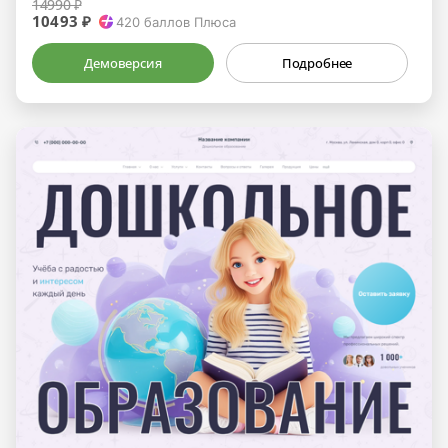
14990 ₽
10493 ₽
420
баллов Плюса
Демоверсия
Подробнее