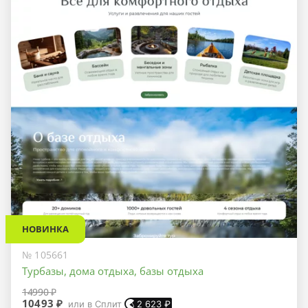
НОВИНКА
№ 105661
Турбазы, дома отдыха, базы отдыха
14990 ₽
10493 ₽
или в Сплит
2 623
₽