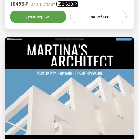
10493 ₽
или в Сплит
2 623
₽
Демоверсия
Подробнее