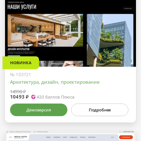
НОВИНКА
№ 103721
Архитектура, дизайн, проектирование
14990 ₽
10493 ₽
420
баллов Плюса
Демоверсия
Подробнее