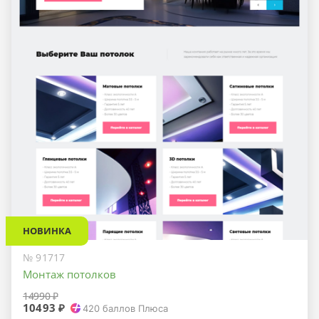
НОВИНКА
№ 91717
Монтаж потолков
14990 ₽
10493 ₽
420
баллов Плюса