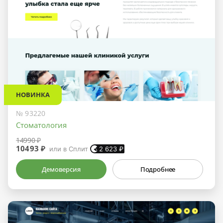
НОВИНКА
№ 93220
Стоматология
14990 ₽
10493 ₽
или в Сплит
2 623
₽
Демоверсия
Подробнее