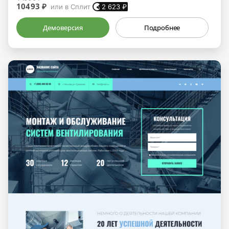
10493 ₽
или в Сплит
2 623
₽
Демоверсия
Подробнее