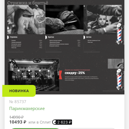
НОВИНКА
№ 85737
Парикмахерские
14990 ₽
10493 ₽
или в Сплит
2 623
₽