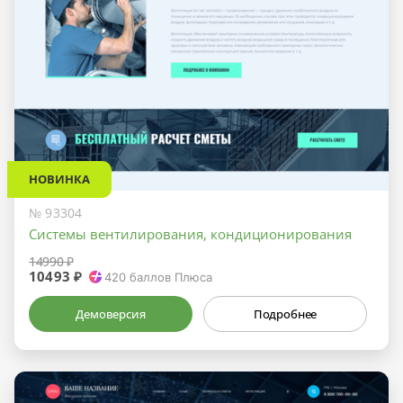
НОВИНКА
№ 93304
Системы вентилирования, кондиционирования
14990 ₽
10493 ₽
420
баллов Плюса
Демоверсия
Подробнее