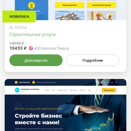
НОВИНКА
№ 93924
Строительные услуги
14990 ₽
10493 ₽
420
баллов Плюса
Демоверсия
Подробнее