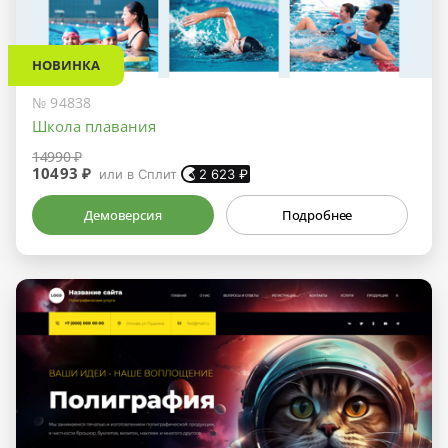
НОВИНКА
№ 94838
Школа плавания
14990 ₽
10493 ₽
или в Сплит
2 623
₽
Демоверсия
Подробнее