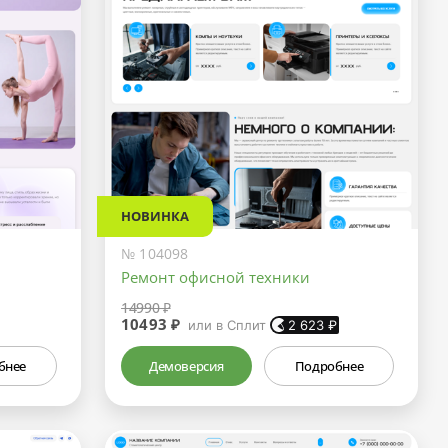
НОВИНКА
№ 104098
Ремонт офисной техники
14990 ₽
10493 ₽
или в Сплит
2 623
₽
бнее
Демоверсия
Подробнее