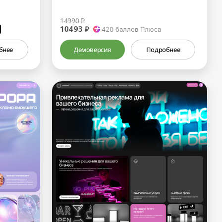
14990 ₽
10493 ₽
₽
420
баллов Плюса
бнее
Демоверсия
Подробнее