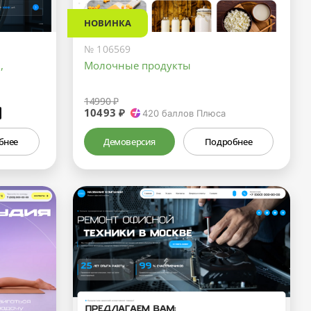
НОВИНКА
№ 106569
,
Молочные продукты
14990 ₽
10493 ₽
₽
420
баллов Плюса
бнее
Демоверсия
Подробнее