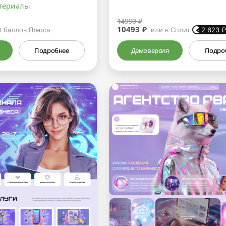
териалы
14990 ₽
10493 ₽
0
баллов Плюса
или в Сплит
2 623
Подробнее
Демоверсия
Подро