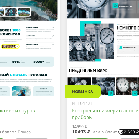
НОВИНКА
№ 104421
активных туров
Контрольно-измерительные
приборы
14990 ₽
10493 ₽
0
баллов Плюса
или в Сплит
2 623