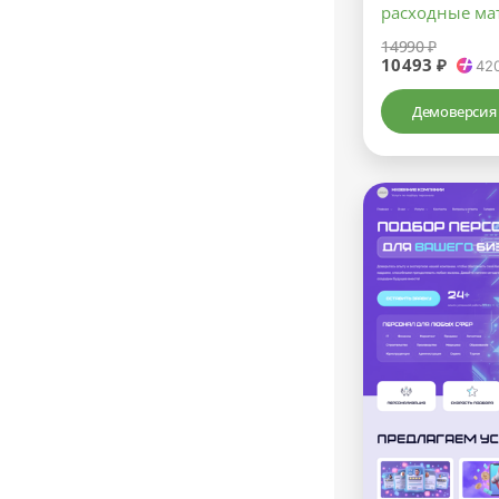
расходные ма
14990 ₽
10493 ₽
42
Демоверсия