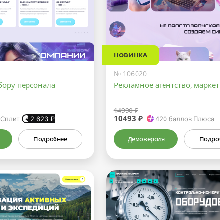
НОВИНКА
№ 106020
бору персонала
Рекламное агентство, маркет
14990 ₽
10493 ₽
 Сплит
2 623
₽
420
баллов Плюса
Подробнее
Демоверсия
Подро