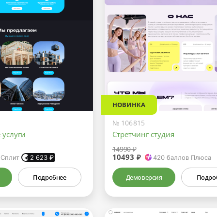
НОВИНКА
№ 106815
 услуги
Стретчинг студия
14990 ₽
10493 ₽
 Сплит
2 623
₽
420
баллов Плюса
Подробнее
Демоверсия
Подро