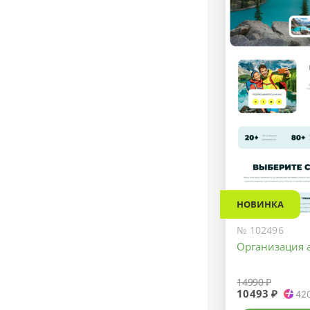
НОВИНКА
№ 102496
Организация 
14990 ₽
10493 ₽
42