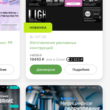
НОВИНКА
№ 101126
инг, PR
Изготовление рекламных
конструкций
14990 ₽
10493 ₽
или в Сплит
2 623
₽
бнее
Демоверсия
Подробнее