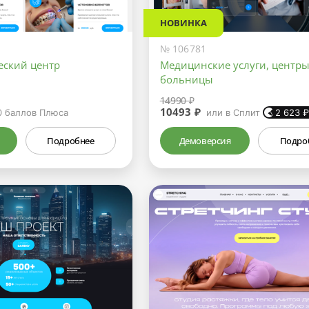
НОВИНКА
№ 106781
еский центр
Медицинские услуги, центры
больницы
14990 ₽
10493 ₽
0
баллов Плюса
или в Сплит
2 623
Подробнее
Демоверсия
Подро