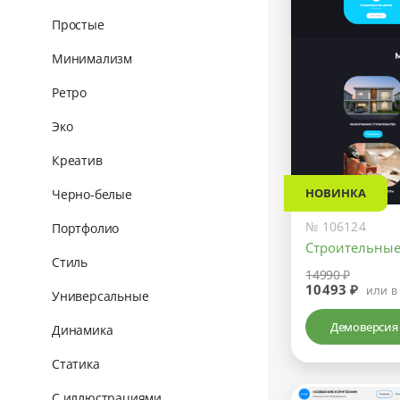
Простые
Минимализм
Ретро
Эко
Креатив
НОВИНКА
Черно-белые
№ 106124
Портфолио
Строительные
Стиль
14990 ₽
10493 ₽
или в
Универсальные
Демоверсия
Динамика
Статика
С иллюстрациями