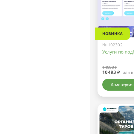
НОВИНКА
№ 102302
Услуги по под
14990 ₽
10493 ₽
или в
Демоверсия