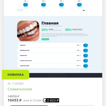
НОВИНКА
№ 106088
Стоматология
14990 ₽
10493 ₽
или в Сплит
2 623
₽