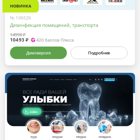
НОВИНКА
№ 106526
Дезинфекция помещений, транспорта
14990 ₽
10493 ₽
420
баллов Плюса
Демоверсия
Подробнее