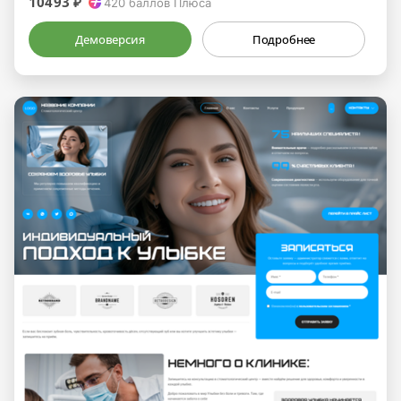
10493 ₽
420
баллов Плюса
Демоверсия
Подробнее