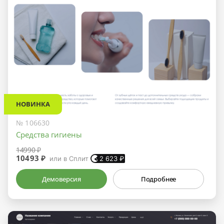
НОВИНКА
№ 106630
Средства гигиены
14990 ₽
10493 ₽
или в Сплит
2 623
₽
Демоверсия
Подробнее