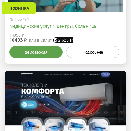
НОВИНКА
№ 106794
Медицинские услуги, центры, больницы
14990 ₽
10493 ₽
или в Сплит
2 623
₽
Демоверсия
Подробнее