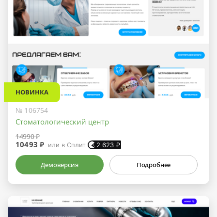
НОВИНКА
№ 106754
Стоматологический центр
14990 ₽
10493 ₽
или в Сплит
2 623
₽
Демоверсия
Подробнее