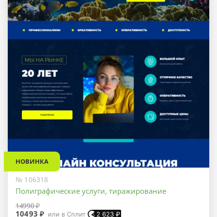
НОВИНКА
№ 106318
Полиграфические услуги, тиражирование
14990 ₽
10493 ₽
или в Сплит
2 623
₽