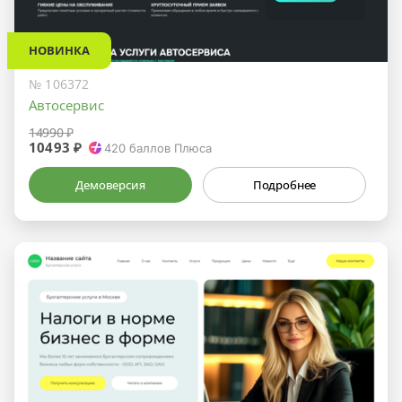
НОВИНКА
№ 106372
Автосервис
14990 ₽
10493 ₽
420
баллов Плюса
Демоверсия
Подробнее