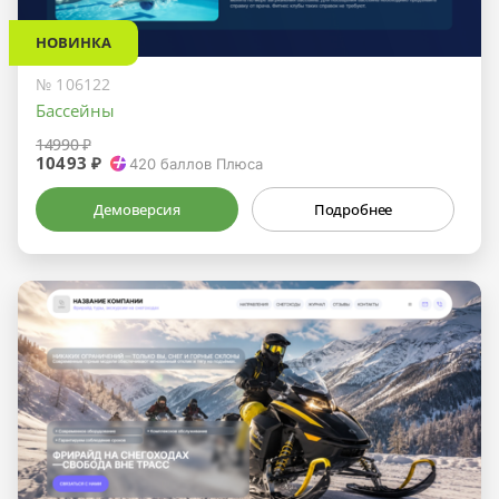
НОВИНКА
№ 106122
Бассейны
14990 ₽
10493 ₽
420
баллов Плюса
Демоверсия
Подробнее