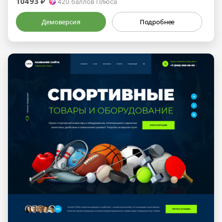
10493 ₽
420
баллов Плюса
Демоверсия
Подробнее