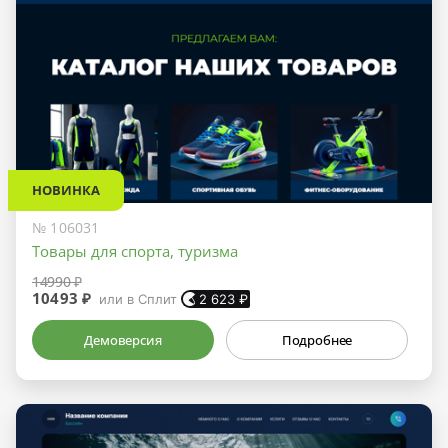
НОВИНКА
№ 106031
Товары для спорта, туризма
14990 ₽
10493 ₽
или в Сплит
2 623
₽
Демоверсия
Подробнее