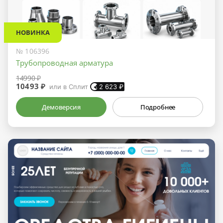
НОВИНКА
№ 106396
Трубопроводная арматура
14990 ₽
10493 ₽
или в Сплит
2 623
₽
Демоверсия
Подробнее