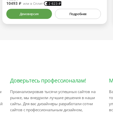
10493 ₽
или в Сплит
2 623
₽
Демоверсия
Подробнее
Доверьтесь профессионалам!
М
м
Проанализировав тысячи успешных сайтов на
Ва
рынке, мы внедрили лучшие решения в наши
т
ый
сайты. Для вас дизайнеры разработали сотни
у
сайтов с профессиональным дизайном,
вс