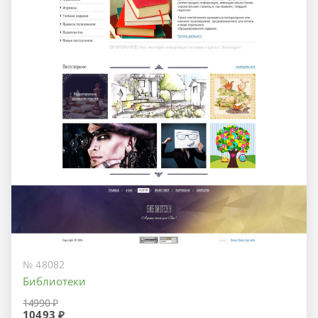
№ 48082
Библиотеки
14990 ₽
10493 ₽