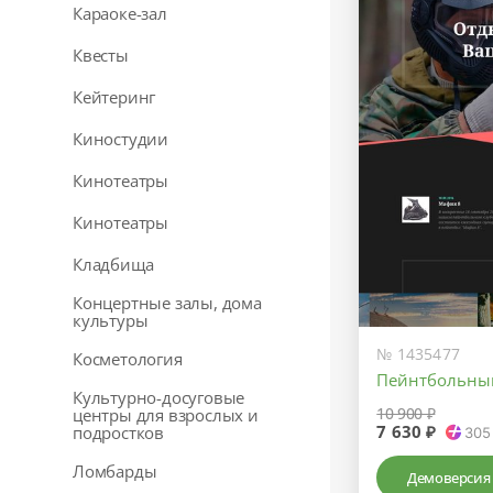
Караоке-зал
Квесты
Кейтеринг
Киностудии
Кинотеатры
Кинотеатры
Кладбища
Концертные залы, дома
культуры
№ 1435477
Косметология
Пейнтбольны
Культурно-досуговые
10 900 ₽
центры для взрослых и
7 630 ₽
подростков
305
Ломбарды
Демоверсия