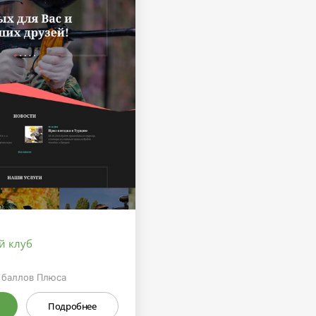
й клуб
баллов Плюса
Подробнее