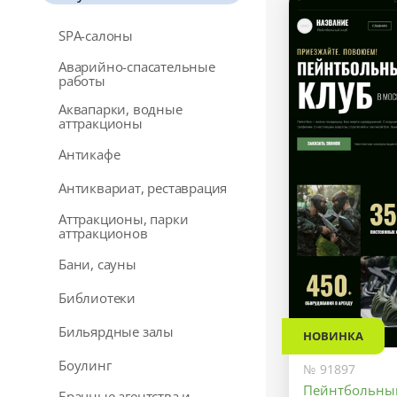
SPA-салоны
Аварийно-спасательные
работы
Аквапарки, водные
аттракционы
Антикафе
Антиквариат, реставрация
Аттракционы, парки
аттракционов
Бани, сауны
Библиотеки
Бильярдные залы
НОВИНКА
Боулинг
№ 91897
Пейнтбольны
Брачные агентства и