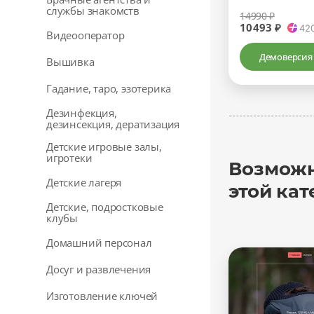
службы знакомств
14990 ₽
10493 ₽
42
Видеооператор
Демоверсия
Вышивка
Гадание, таро, эзотерика
Дeзинфекция,
дeзинсекция, дератизация
Детские игровые залы,
игротеки
Возможн
Детские лагеря
этой кат
Детские, подростковые
клубы
Домашний персонал
Досуг и развлечения
Изготовление ключей