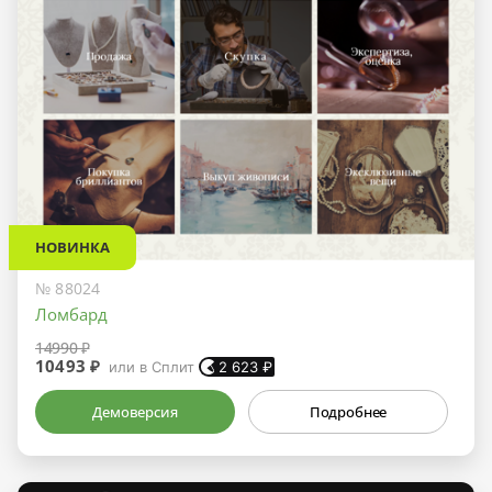
НОВИНКА
№ 88024
Ломбард
14990 ₽
10493 ₽
или в Сплит
2 623
₽
Демоверсия
Подробнее