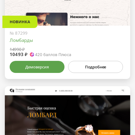
НОВИНКА
№ 87299
Ломбарды
14990 ₽
10493 ₽
420
баллов Плюса
Демоверсия
Подробнее