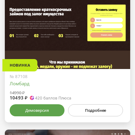
НОВИНКА
№ 87108
Ломбард
14990 ₽
10493 ₽
420
баллов Плюса
Демоверсия
Подробнее