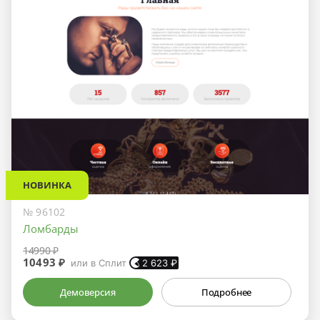
НОВИНКА
№ 96102
Ломбарды
14990 ₽
10493 ₽
или в Сплит
2 623
₽
Демоверсия
Подробнее