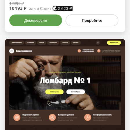
14990 ₽
10493 ₽
или в Сплит
2 623
₽
Демоверсия
Подробнее