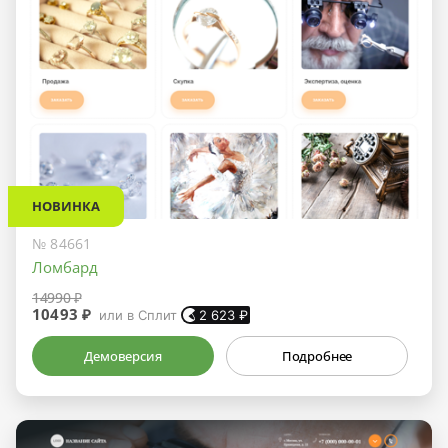
НОВИНКА
№ 84661
Ломбард
14990 ₽
10493 ₽
или в Сплит
2 623
₽
Демоверсия
Подробнее