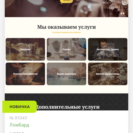
НОВИНКА
№ 85343
Ломбард