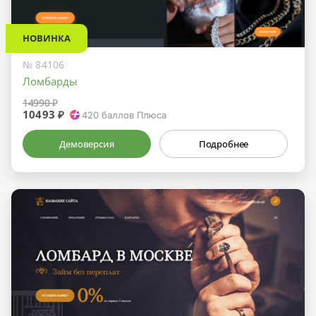
НОВИНКА
№ 84106
Ломбарды
14990 ₽
10493 ₽
420
баллов Плюса
Демоверсия
Подробнее