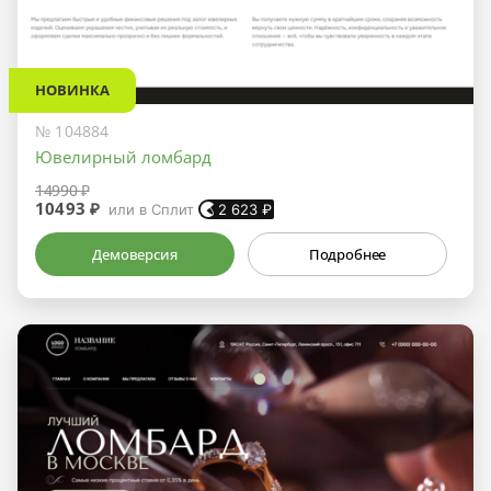
НОВИНКА
№ 104884
Ювелирный ломбард
14990 ₽
10493 ₽
или в Сплит
2 623
₽
Демоверсия
Подробнее