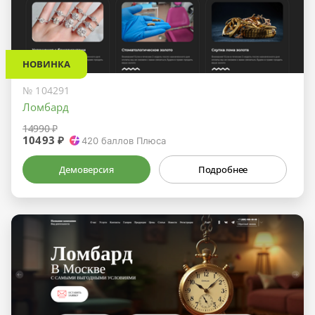
НОВИНКА
№ 104291
Ломбард
14990 ₽
10493 ₽
420
баллов Плюса
Демоверсия
Подробнее