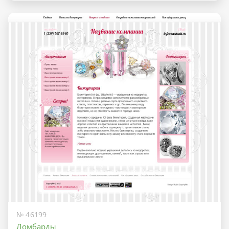
№ 46199
Ломбарды