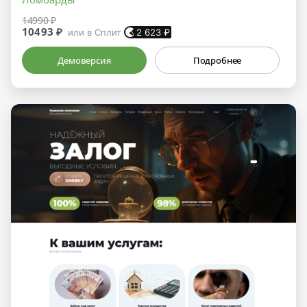
14990 ₽
10493 ₽
или в Сплит
2 623
₽
Демоверсия
Подробнее