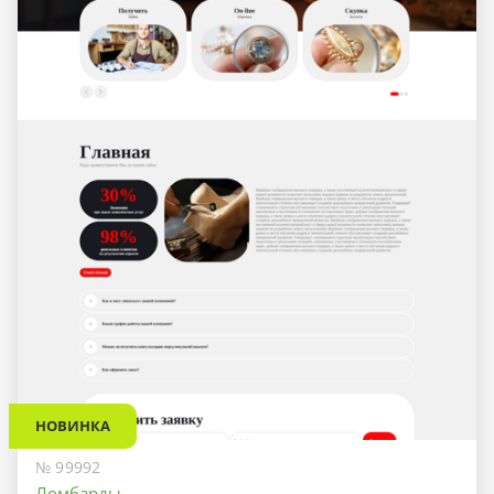
НОВИНКА
№ 99992
Ломбарды