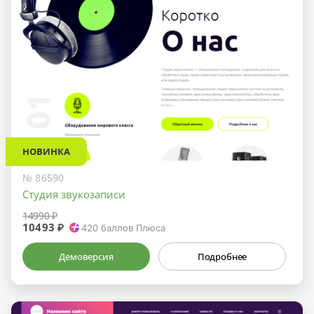
НОВИНКА
№ 86590
Студия звукозаписи
14990 ₽
10493 ₽
420
баллов Плюса
Демоверсия
Подробнее