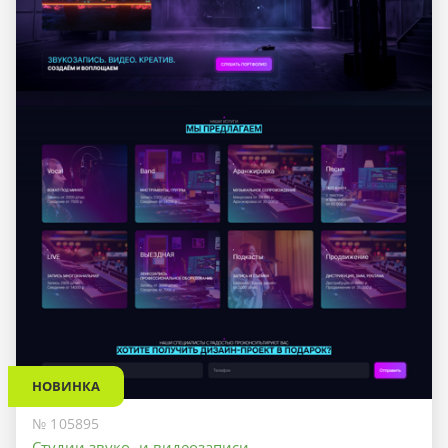
НОВИНКА
№ 105895
Студии звуко- и видеозаписи