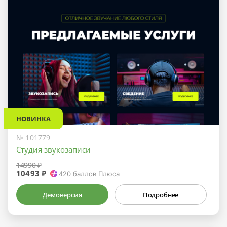
НОВИНКА
№ 101779
Студия звукозаписи
14990 ₽
10493 ₽
420
баллов Плюса
Демоверсия
Подробнее