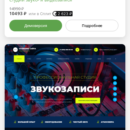
14990 ₽
10493 ₽
или в Сплит
2 623
₽
Демоверсия
Подробнее