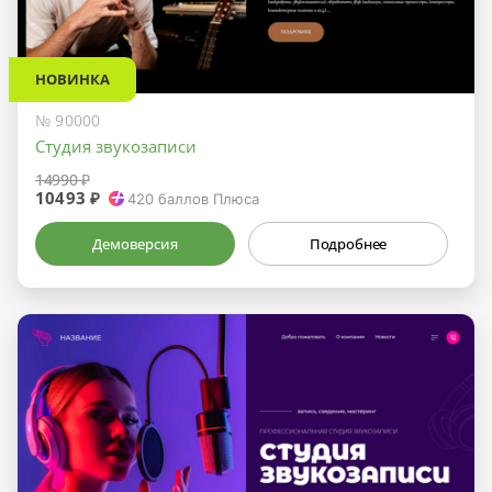
НОВИНКА
№ 90000
Студия звукозаписи
14990 ₽
10493 ₽
420
баллов Плюса
Демоверсия
Подробнее