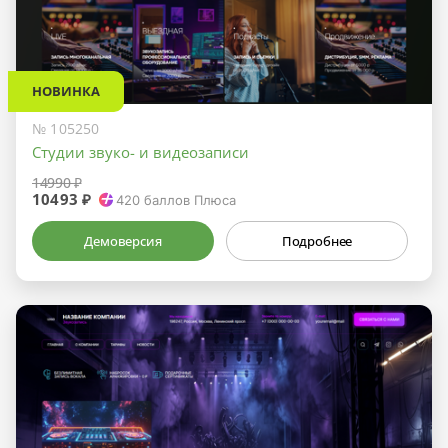
НОВИНКА
№ 105250
Студии звуко- и видеозаписи
14990 ₽
10493 ₽
420
баллов Плюса
Демоверсия
Подробнее