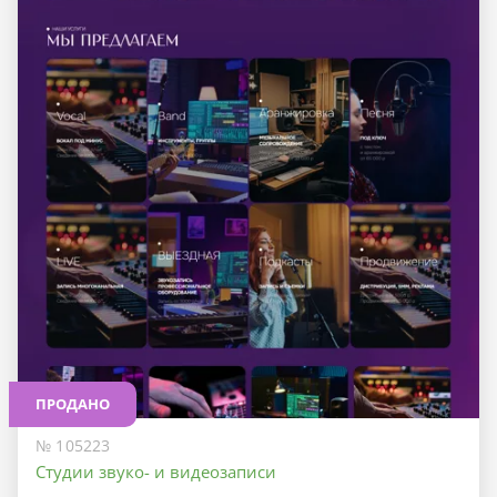
ПРОДАНО
№ 105223
Студии звуко- и видеозаписи