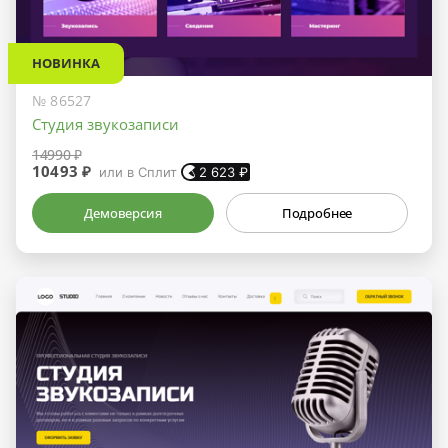
НОВИНКА
№ 86527
Студия звукозаписи
14990 ₽
10493 ₽
или в Сплит
2 623
₽
Демоверсия
Подробнее