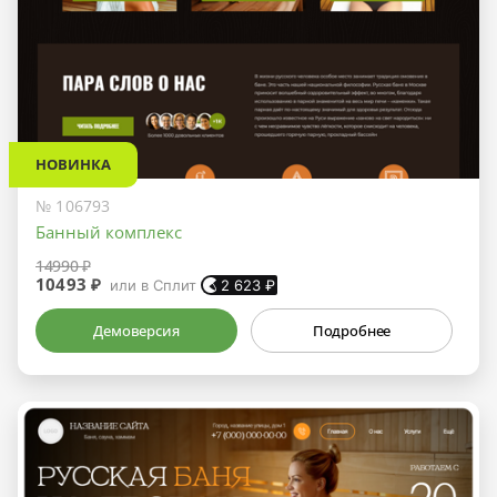
НОВИНКА
№ 106793
Банный комплекс
14990 ₽
10493 ₽
или в Сплит
2 623
₽
Демоверсия
Подробнее