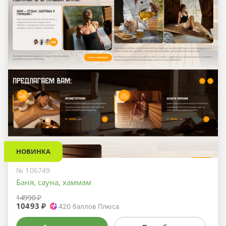
НОВИНКА
№ 106749
Баня, сауна, хаммам
14990 ₽
10493 ₽
420
баллов Плюса