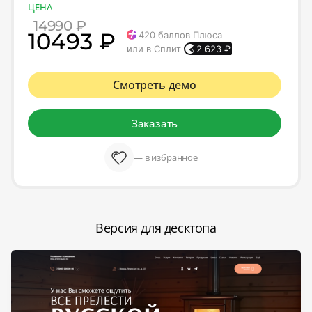
ЦЕНА
14990 ₽
10493 ₽
420
баллов Плюса
или в Сплит
2 623
₽
Смотреть демо
Заказать
— в избранное
Версия для десктопа