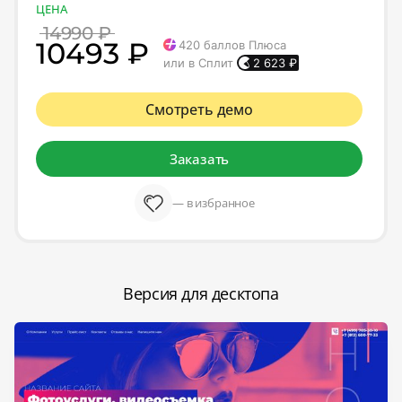
ЦЕНА
14990 ₽
10493 ₽
420
баллов Плюса
или в Сплит
2 623
₽
Смотреть демо
Заказать
— в избранное
Версия для десктопа