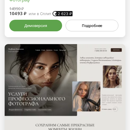
14990 ₽
10493 ₽
или в Сплит
2 623
₽
Демоверсия
Подробнее