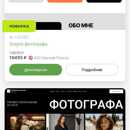
НОВИНКА
№ 106582
Услуги фотографа
14990 ₽
10493 ₽
420
баллов Плюса
Демоверсия
Подробнее