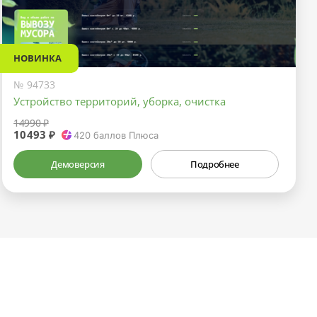
НОВИНКА
№ 94733
Устройство территорий, уборка, очистка
14990 ₽
10493 ₽
420
баллов Плюса
Демоверсия
Подробнее