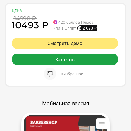
ЦЕНА
14990 ₽
10493 ₽
420
баллов Плюса
или в Сплит
2 623
₽
Смотреть демо
Заказать
— в избранное
Мобильная версия