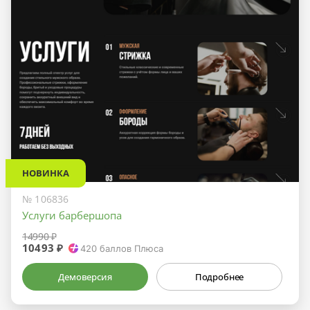
НОВИНКА
№ 106836
Услуги барбершопа
14990 ₽
10493 ₽
420
баллов Плюса
Демоверсия
Подробнее