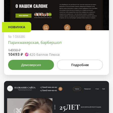
НОВИНКА
№ 106686
Парикмахерская, барбершоп
14990 ₽
10493 ₽
420
баллов Плюса
Демоверсия
Подробнее