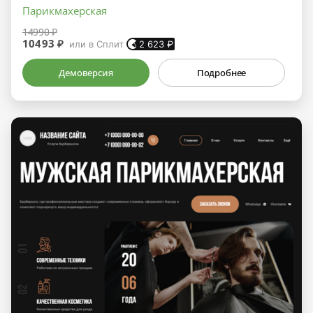
Парикмахерская
14990 ₽
10493 ₽
или в Сплит
2 623
₽
Демоверсия
Подробнее