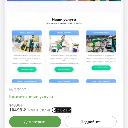
№ 77907
Клининговые услуги
14990 ₽
10493 ₽
или в Сплит
2 623
₽
Демоверсия
Подробнее