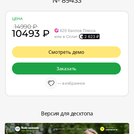
№ 89433
ЦЕНА
14990 ₽
10493 ₽
420
баллов Плюса
или в Сплит
2 623
₽
Смотреть демо
Заказать
— в избранное
Версия для десктопа