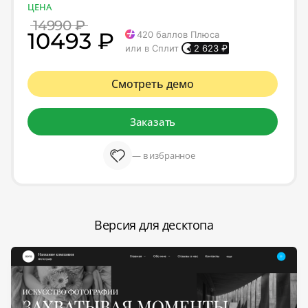
ЦЕНА
14990 ₽
10493 ₽
420
баллов Плюса
или в Сплит
2 623
₽
Смотреть демо
Заказать
— в избранное
Версия для десктопа