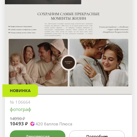
НОВИНКА
№ 106664
фотограф
14990 ₽
10493 ₽
420
баллов Плюса
Демоверсия
Подробнее