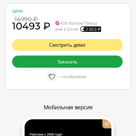
ЦЕНА
14990 ₽
10493 ₽
420
баллов Плюса
или в Сплит
2 623
₽
Смотреть демо
Заказать
— в избранное
Мобильная версия