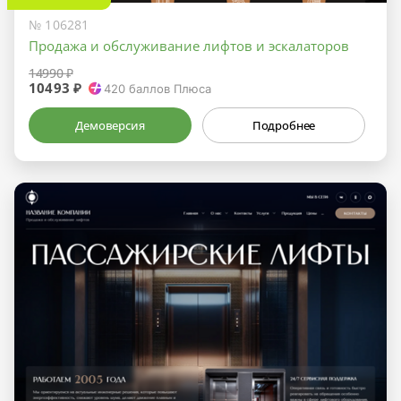
№ 106281
Продажа и обслуживание лифтов и эскалаторов
14990 ₽
10493 ₽
420
баллов Плюса
Демоверсия
Подробнее