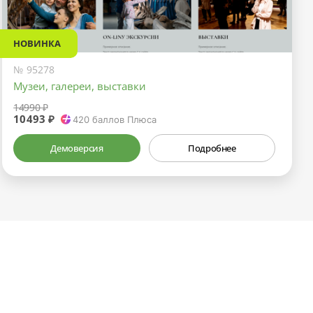
НОВИНКА
№ 95278
Музеи, галереи, выставки
14990 ₽
10493 ₽
420
баллов Плюса
Демоверсия
Подробнее