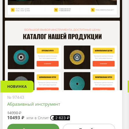
НОВИНКА
№ 97443
Абразивный инструмент
14990 ₽
10493 ₽
или в Сплит
2 623
₽