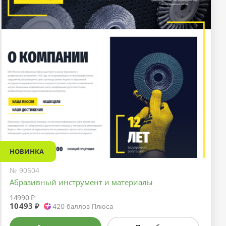
НОВИНКА
№ 90504
Абразивный инструмент и материалы
14990 ₽
10493 ₽
420
баллов Плюса