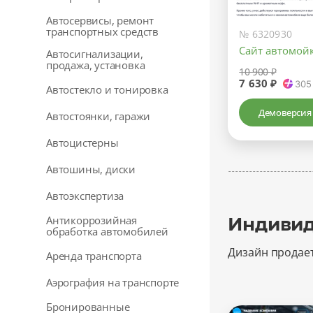
Автосервисы, ремонт
транспортных средств
№ 6320930
Сайт автомой
Автосигнализации,
продажа, установка
10 900 ₽
7 630 ₽
305
Автостекло и тонировка
Демоверсия
Автостоянки, гаражи
Автоцистерны
Автошины, диски
Автоэкспертиза
Антикоррозийная
Индивид
обработка автомобилей
Дизайн продае
Аренда транспорта
Аэрография на транспорте
Бронированные