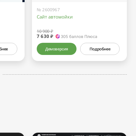
№ 2600967
Сайт автомойки
10 900 ₽
7 630 ₽
305
баллов Плюса
бнее
Демоверсия
Подробнее