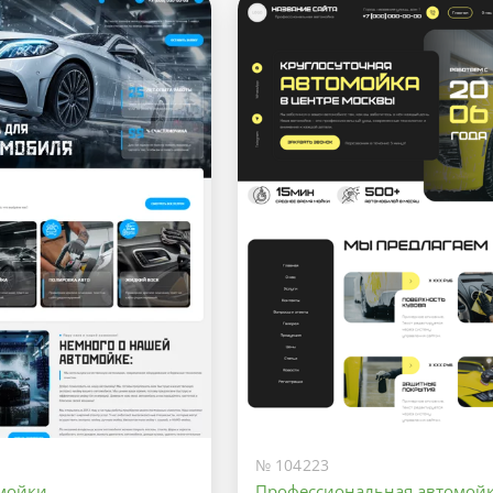
№ 104223
омойки
Профессиональная автомой