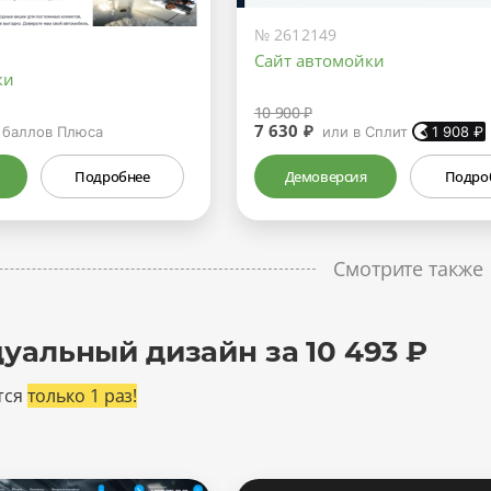
№ 2612149
Сайт автомойки
ки
10 900 ₽
7 630 ₽
баллов Плюса
или в Сплит
1 908
₽
Подробнее
Демоверсия
Подро
Смотрите также
уальный дизайн за 10 493 ₽
тся
только 1 раз!