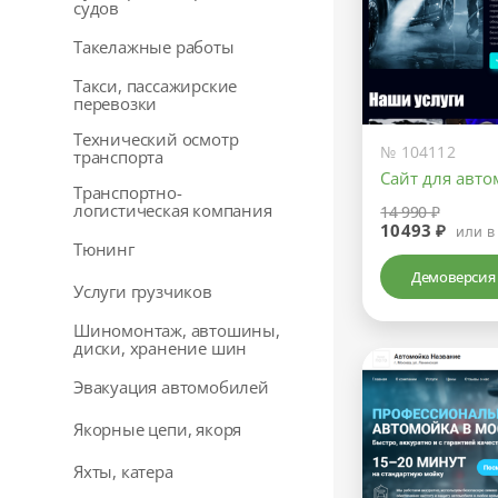
судов
Такелажные работы
Такси, пассажирские
перевозки
Технический осмотр
№ 104112
транспорта
Сайт для авт
Транспортно-
логистическая компания
14 990 ₽
10493 ₽
или в
Тюнинг
Демоверсия
Услуги грузчиков
Шиномонтаж, автошины,
диски, хранение шин
Эвакуация автомобилей
Якорные цепи, якоря
Яхты, катера