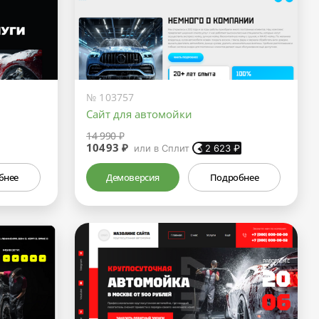
№ 103757
Сайт для автомойки
14 990 ₽
10493 ₽
или в Сплит
2 623
₽
бнее
Демоверсия
Подробнее