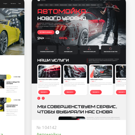
№ 104142
ка
Автомойки