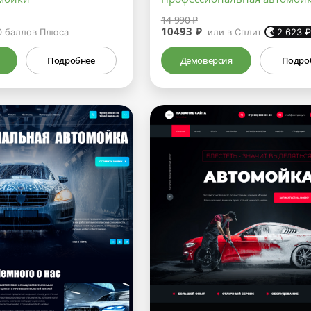
14 990 ₽
10493 ₽
0
баллов Плюса
или в Сплит
2 623
Подробнее
Демоверсия
Подро