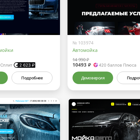
№ 103974
омойки
Автомойка
14 990 ₽
10493 ₽
 Сплит
2 623
₽
420
баллов Плюса
Подробнее
Демоверсия
Подро