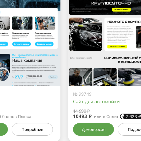
№ 99749
Сайт для автомойки
14 990 ₽
10493 ₽
0
баллов Плюса
или в Сплит
2 623
Подробнее
Демоверсия
Подро