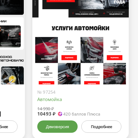
№ 97254
Автомойка
14 990 ₽
10493 ₽
₽
420
баллов Плюса
бнее
Демоверсия
Подробнее