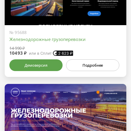
№ 95688
Железнодорожные грузоперевозки
14 990 ₽
10493 ₽
или в Сплит
2 623
₽
Демоверсия
Подробнее