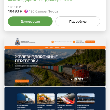
14 990 ₽
10493 ₽
420
баллов Плюса
Демоверсия
Подробнее