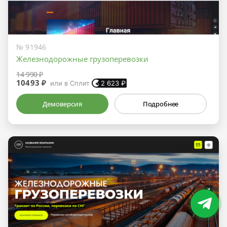
№ 91946
Железнодорожные грузоперевозки
14 990 ₽
10493 ₽
или в Сплит
2 623
₽
Демоверсия
Подробнее