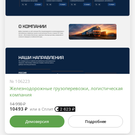
№ 106223
Железнодорожные грузоперевозки, логистическая
компания
14 990 ₽
10493 ₽
или в Сплит
2 623
₽
Демоверсия
Подробнее