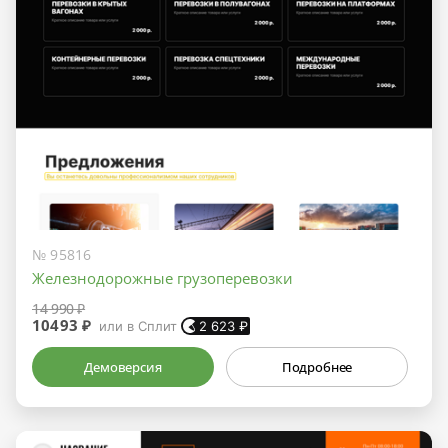
№ 95816
Железнодорожные грузоперевозки
14 990 ₽
10493 ₽
или в Сплит
2 623
₽
Демоверсия
Подробнее