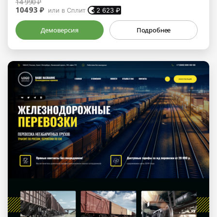
14 990 ₽
10493 ₽
или в Сплит
2 623
₽
Демоверсия
Подробнее