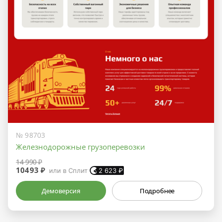
№ 98703
Железнодорожные грузоперевозки
14 990 ₽
10493 ₽
или в Сплит
2 623
₽
Демоверсия
Подробнее