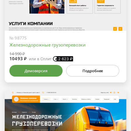
№ 98775
Железнодорожные грузоперевозки
14 990 ₽
10493 ₽
или в Сплит
2 623
₽
Демоверсия
Подробнее