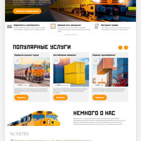
№ 98785