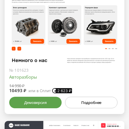
№ 101623
Авторазборы
14 990 ₽
10493 ₽
или в Сплит
2 623
₽
Демоверсия
Подробнее