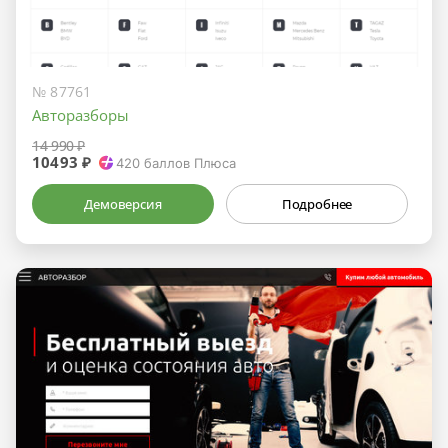
№ 87761
Авторазборы
14 990 ₽
10493 ₽
420
баллов Плюса
Демоверсия
Подробнее