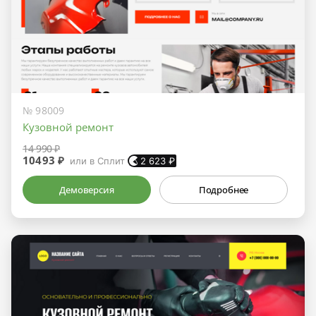
№ 98009
Кузовной ремонт
14 990 ₽
10493 ₽
или в Сплит
2 623
₽
Демоверсия
Подробнее