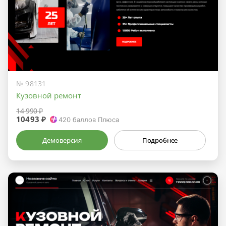
№ 98131
Кузовной ремонт
14 990 ₽
10493 ₽
420
баллов Плюса
Демоверсия
Подробнее