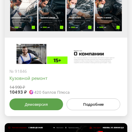
№ 91846
Кузовной ремонт
14 990 ₽
10493 ₽
420
баллов Плюса
Демоверсия
Подробнее