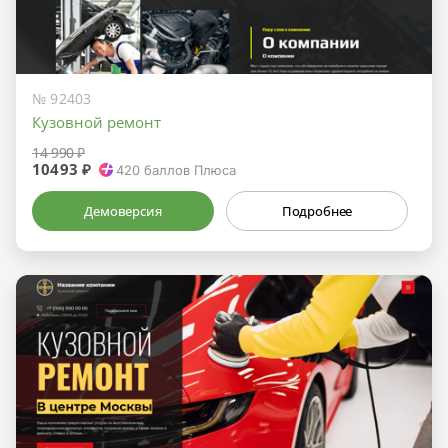
№ 92403
Кузовной ремонт
14 990 ₽
10493 ₽
420
баллов Плюса
Демоверсия
Подробнее