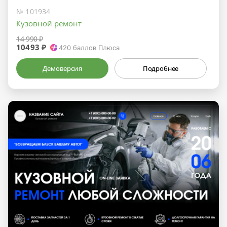
№ 101934
Кузовной ремонт
14 990 ₽
10493 ₽
420
баллов Плюса
Демоверсия
Подробнее