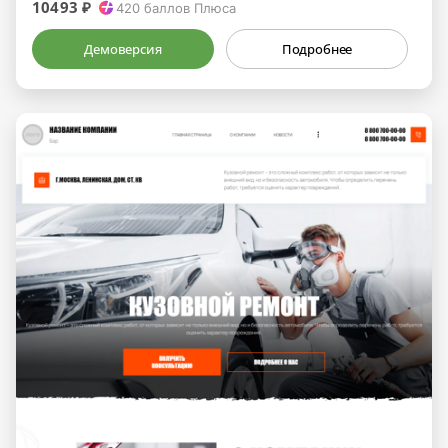
10493 ₽
420
баллов Плюса
Демоверсия
Подробнее