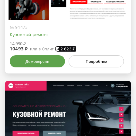
№ 91473
Кузовной ремонт
14 990 ₽
10493 ₽
или в Сплит
2 623
₽
Демоверсия
Подробнее