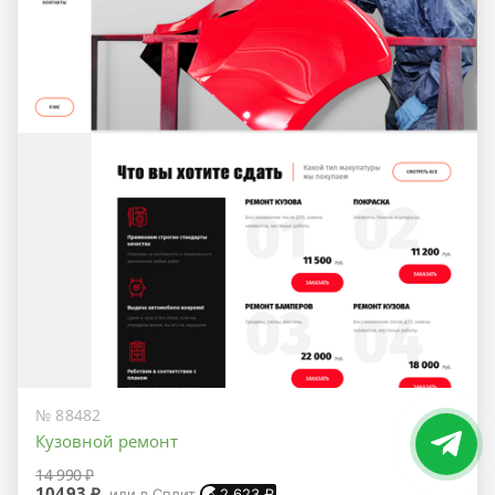
№ 88482
Кузовной ремонт
14 990 ₽
10493 ₽
или в Сплит
2 623
₽