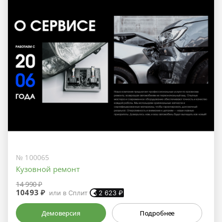
№ 100065
Кузовной ремонт
14 990 ₽
10493 ₽
или в Сплит
2 623
₽
Демоверсия
Подробнее