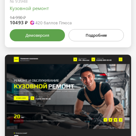
№ 93948
Кузовной ремонт
14 990 ₽
10493 ₽
420
баллов Плюса
Демоверсия
Подробнее