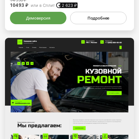
10493 ₽
или в Сплит
2 623
₽
Демоверсия
Подробнее