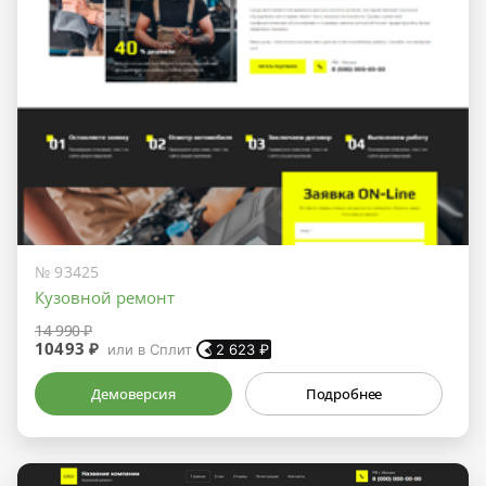
№ 93425
Кузовной ремонт
14 990 ₽
10493 ₽
или в Сплит
2 623
₽
Демоверсия
Подробнее