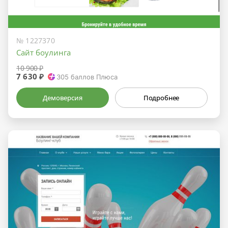
№ 1227370
Сайт боулинга
10 900 ₽
7 630 ₽
305
баллов Плюса
Демоверсия
Подробнее