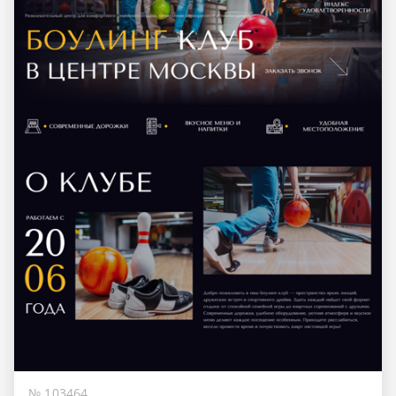
№ 103464