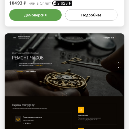
10493 ₽
или в Сплит
2 623
₽
Демоверсия
Подробнее