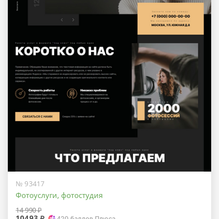
№ 93417
Фотоуслуги, фотостудия
14 990 ₽
10493 ₽
420
баллов Плюса