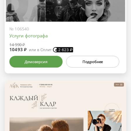
№ 106540
Услуги фотографа
14 990 ₽
10493 ₽
или в Сплит
2 623
₽
Демоверсия
Подробнее