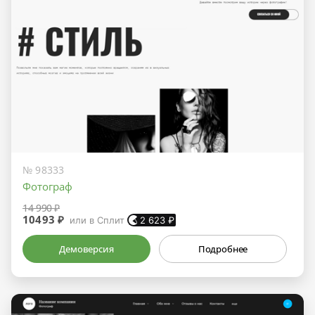
№ 98333
Фотограф
14 990 ₽
10493 ₽
или в Сплит
2 623
₽
Демоверсия
Подробнее