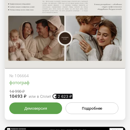
№ 106664
фотограф
14 990 ₽
10493 ₽
или в Сплит
2 623
₽
Демоверсия
Подробнее