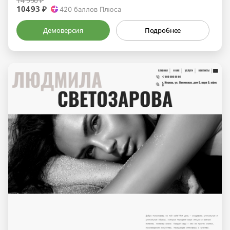
14 990 ₽
10493 ₽
420
баллов Плюса
Демоверсия
Подробнее