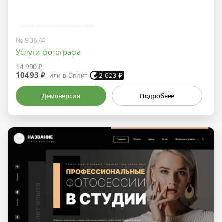
№ 93674
Услуги фотографа
14 990 ₽
10493 ₽
или в Сплит
2 623
₽
Демоверсия
Подробнее