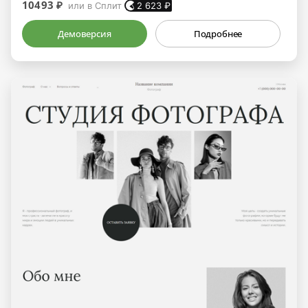
10493 ₽
или в Сплит
2 623
₽
Демоверсия
Подробнее