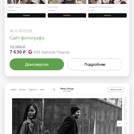
№ 6360598
Сайт фотографа
10 900 ₽
7 630 ₽
305
баллов Плюса
Демоверсия
Подробнее