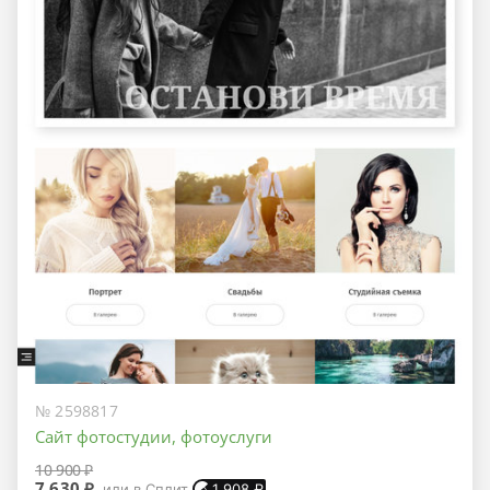
№ 2598817
Сайт фотостудии, фотоуслуги
10 900 ₽
7 630 ₽
или в Сплит
1 908
₽