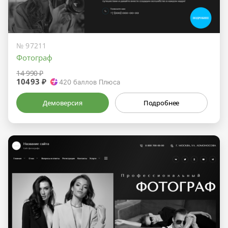
№ 97211
Фотограф
14 990 ₽
10493 ₽
420
баллов Плюса
Демоверсия
Подробнее